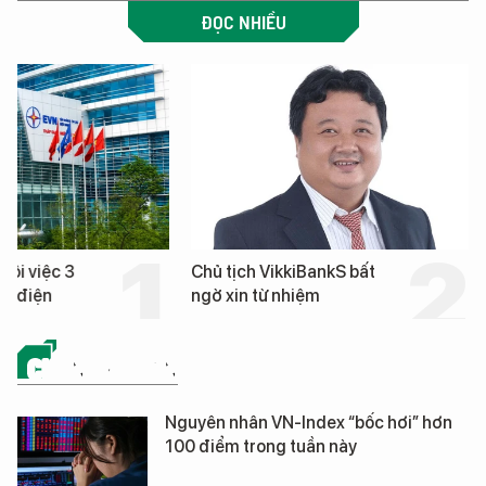
ĐỌC NHIỀU
hôi việc 3
Chủ tịch VikkiBankS bất
nh điện
ngờ xin từ nhiệm
CHỨNG KHOÁN
Nguyên nhân VN-Index “bốc hơi” hơn
100 điểm trong tuần này