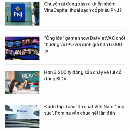
Chuyện gì đang xảy ra khiến nhóm
VinaCapital thoái sạch cổ phiếu PNJ?
“Ông lớn” game show DatVietVAC chốt
thương vụ IPO với định giá hơn 6.000
tỷ
Hơn 3.200 tỷ đồng sắp chảy về túi cổ
đông BIDV
Được tập đoàn lớn nhất Việt Nam "tiếp
sức", Pomina vẫn chưa hết lận đận