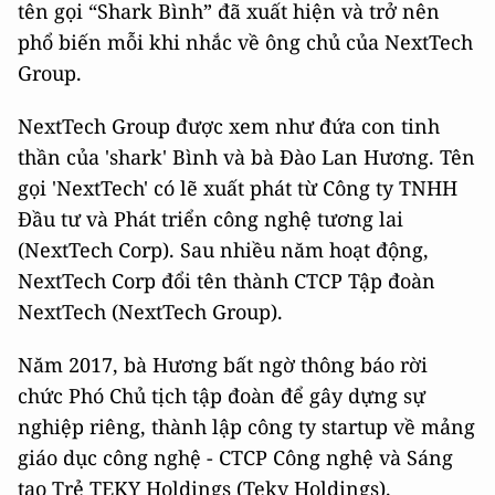
tên gọi “Shark Bình” đã xuất hiện và trở nên
phổ biến mỗi khi nhắc về ông chủ của NextTech
Group.
NextTech Group được xem như đứa con tinh
thần của 'shark' Bình và bà Đào Lan Hương. Tên
gọi 'NextTech' có lẽ xuất phát từ Công ty TNHH
Đầu tư và Phát triển công nghệ tương lai
(NextTech Corp). Sau nhiều năm hoạt động,
NextTech Corp đổi tên thành CTCP Tập đoàn
NextTech (NextTech Group).
Năm 2017, bà Hương bất ngờ thông báo rời
chức Phó Chủ tịch tập đoàn để gây dựng sự
nghiệp riêng, thành lập công ty startup về mảng
giáo dục công nghệ - CTCP Công nghệ và Sáng
tạo Trẻ TEKY Holdings (Teky Holdings).