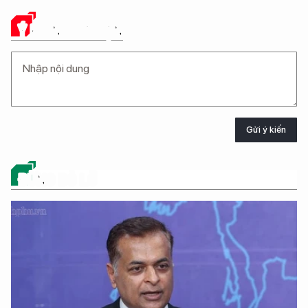
Ý KIẾN CỦA BẠN
Gửi ý kiến
ĐỪNG BỎ LỠ