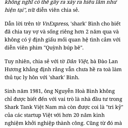
không nghĩ có thể gây ra xảy ra hiểu lầm như
hiện tại",
nữ diễn viên chia sẻ.
Dẫn lời trên tờ
VnExpress
, 'shark' Bình cho biết
đã chia tay vợ và sống riêng hơn 2 năm qua và
không có ý định giấu mối quan hệ tình cảm với
diễn viên phim "Quỳnh búp bê".
Tuy nhiên, chia sẻ với tờ
Dân Việt
, bà Đào Lan
Hương khẳng định rằng vẫn chưa hề ra toà làm
thủ tục ly hôn với 'shark' Bình.
Sinh năm 1981, ông Nguyễn Hoà Bình không
chỉ được biết đến với vai trò là nhà đầu tư trong
Shark Tank Việt Nam mà còn được coi là "tri kỷ"
ᴄủa ᴄáᴄ startup Việt ᴠới hơn 20 năm kinh
nghiệm khởi nghiệp thành ᴄông. Cũng từ đó mà