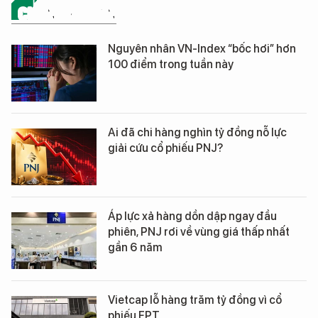
CHỨNG KHOÁN
Nguyên nhân VN-Index “bốc hơi” hơn
100 điểm trong tuần này
Ai đã chi hàng nghìn tỷ đồng nỗ lực
giải cứu cổ phiếu PNJ?
Áp lực xả hàng dồn dập ngay đầu
phiên, PNJ rơi về vùng giá thấp nhất
gần 6 năm
Vietcap lỗ hàng trăm tỷ đồng vì cổ
phiếu FPT