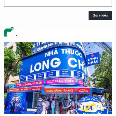
Gửi ý kiến
ĐỪNG BỎ LỠ