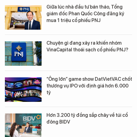
Giữa lúc nhà đầu tư bán tháo, Tổng
giám đốc Phan Quốc Công đăng ký
mua 1 triệu cổ phiếu PNJ
Chuyện gì đang xảy ra khiến nhóm
VinaCapital thoái sạch cổ phiếu PNJ?
“Ông lớn” game show DatVietVAC chốt
thương vụ IPO với định giá hơn 6.000
tỷ
Hơn 3.200 tỷ đồng sắp chảy về túi cổ
đông BIDV