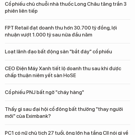
Cổ phiếu chủ chuỗi nhà thuốc Long Châu tăng trần 3
phiên liên tiếp
FPT Retail đạt doanh thu hơn 30.700 tỷ đồng, lợi
nhuận vượt 1.000 tỷ sau nửa đầu năm
Loạt lãnh đạo bất động sản "bắt đáy" cổ phiếu
CEO Điện Máy Xanh tiết lộ doanh thu sau khi được
chấp thuận niêm yết sàn HoSE
Cổ phiếu PNJ bất ngờ "cháy hàng"
Thấy gì sau đại hội cổ đông bất thường "thay người
mới" của Eximbank?
PC1 có nữ chủ tịch 27 tuổi, ông lớn hạ tầng CII nói gì về