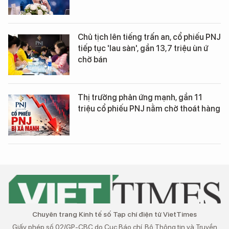
Chủ tịch lên tiếng trấn an, cổ phiếu PNJ
tiếp tục 'lau sàn', gần 13,7 triệu ùn ứ
chờ bán
Thị trường phản ứng mạnh, gần 11
triệu cổ phiếu PNJ nằm chờ thoát hàng
Chuyên trang Kinh tế số Tạp chí điện tử VietTimes
Giấy phép số 02/GP-CBC do Cục Báo chí, Bộ Thông tin và Truyền