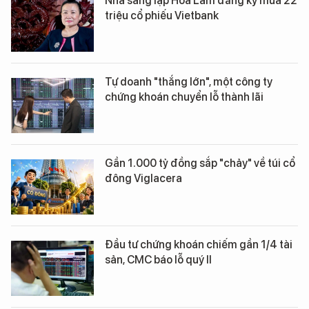
Nhà sáng lập Hoa Lâm đăng ký mua 22
triệu cổ phiếu Vietbank
Tự doanh "thắng lớn", một công ty
chứng khoán chuyển lỗ thành lãi
Gần 1.000 tỷ đồng sắp "chảy" về túi cổ
đông Viglacera
Đầu tư chứng khoán chiếm gần 1/4 tài
sản, CMC báo lỗ quý II