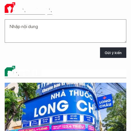
Ý KIẾN CỦA BẠN
Gửi ý kiến
ĐỪNG BỎ LỠ