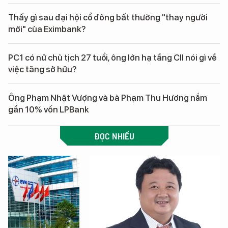
Thấy gì sau đại hội cổ đông bất thường "thay người
mới" của Eximbank?
PC1 có nữ chủ tịch 27 tuổi, ông lớn hạ tầng CII nói gì về
việc tăng sở hữu?
Ông Phạm Nhật Vượng và bà Phạm Thu Hương nắm
gần 10% vốn LPBank
ĐỌC NHIỀU