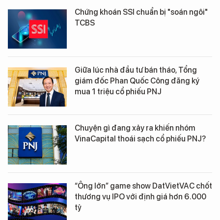
Chứng khoán SSI chuẩn bị "soán ngôi"
TCBS
Giữa lúc nhà đầu tư bán tháo, Tổng
giám đốc Phan Quốc Công đăng ký
mua 1 triệu cổ phiếu PNJ
Chuyện gì đang xảy ra khiến nhóm
VinaCapital thoái sạch cổ phiếu PNJ?
“Ông lớn” game show DatVietVAC chốt
thương vụ IPO với định giá hơn 6.000
tỷ