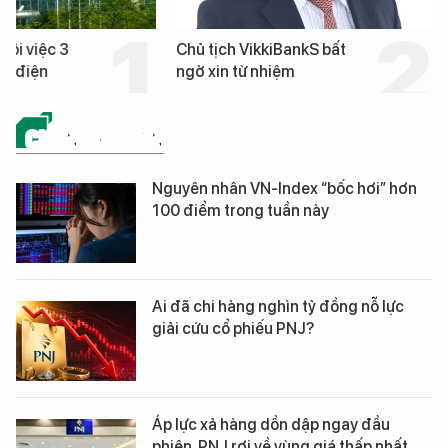
hôi việc 3
Chủ tịch VikkiBankS bất
nh điện
ngờ xin từ nhiệm
CHỨNG KHOÁN
Nguyên nhân VN-Index “bốc hơi” hơn
100 điểm trong tuần này
Ai đã chi hàng nghìn tỷ đồng nỗ lực
giải cứu cổ phiếu PNJ?
Áp lực xả hàng dồn dập ngay đầu
phiên, PNJ rơi về vùng giá thấp nhất