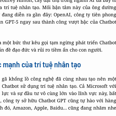
eoffrey Hinton, cây đại thụ trong ngành AI đã bày t
a trí tuệ nhân tạo. Mối bận tâm này của ông dườn
 đang diễn ra gần đây: OpenAI, công ty tiên phon
ển GPT-5 ngay sau thành công vượt bậc của Chatbo
a một bức thư kêu gọi tạm ngừng phát triển Chatbo
n đề đạo đức và rủi ro tiềm ẩn cho con người.
c mạnh của trí tuệ nhân tạo
g gã khổng lồ công nghệ đã cùng nhau tạo nên mộ
 Chatbot sử dụng trí tuệ nhân tạo. Cả Microsoft vớ
lực và sự đầu tư vô cùng lớn vào lĩnh vực này, bấ
, công ty sở hữu Chatbot GPT cũng tự hào với hàn
ạnh đó, Amazon, Apple, Baidu… cũng đang nhăm nh