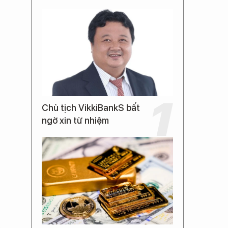
Chủ tịch VikkiBankS bất
ngờ xin từ nhiệm
ể