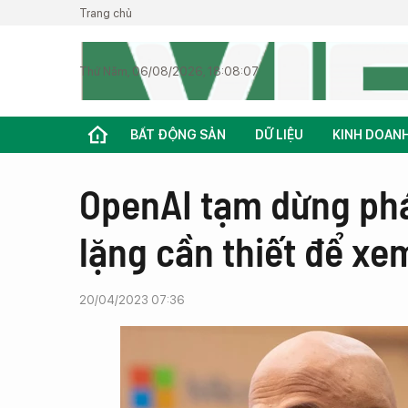
Trang chủ
Thứ Năm, 06/08/2026, 18:08:07
BẤT ĐỘNG SẢN
DỮ LIỆU
KINH DOAN
OpenAI tạm dừng phá
lặng cần thiết để xem
20/04/2023 07:36