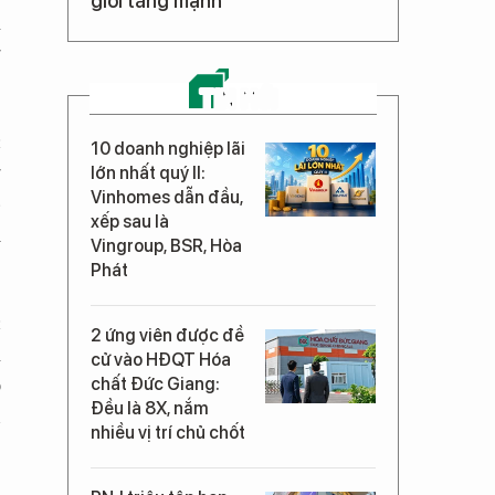
giới tăng mạnh
a
g
TIN MỚI
c
10 doanh nghiệp lãi
g
lớn nhất quý II:
Vinhomes dẫn đầu,
p
xếp sau là
m
Vingroup, BSR, Hòa
Phát
c
2 ứng viên được đề
a
cử vào HĐQT Hóa
o
chất Đức Giang:
Đều là 8X, nắm
n
nhiều vị trí chủ chốt