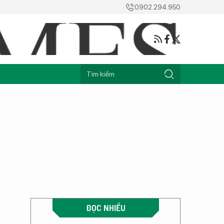
0902.294.950
ĐỌC NHIỀU