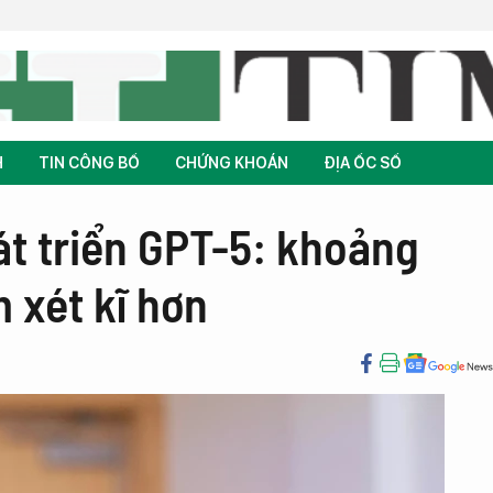
H
TIN CÔNG BỐ
CHỨNG KHOÁN
ĐỊA ỐC SỐ
t triển GPT-5: khoảng
 xét kĩ hơn