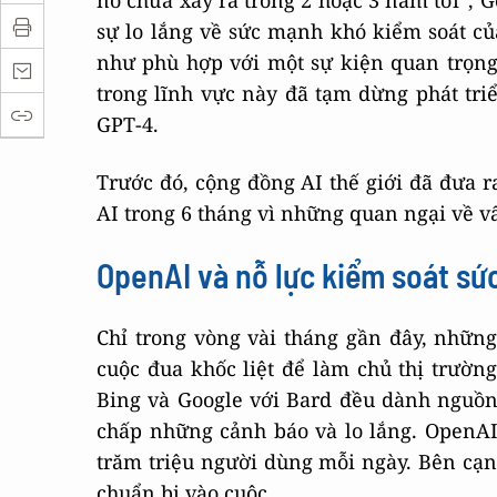
nó chưa xảy ra trong 2 hoặc 3 năm tới”, G
sự lo lắng về sức mạnh khó kiểm soát củ
như phù hợp với một sự kiện quan trọng
trong lĩnh vực này đã tạm dừng phát tri
GPT-4.
Trước đó, cộng đồng AI thế giới đã đưa r
AI trong 6 tháng vì những quan ngại về vấ
OpenAI và nỗ lực kiểm soát sứ
Chỉ trong vòng vài tháng gần đây, nhữn
cuộc đua khốc liệt để làm chủ thị trường
Bing và Google với Bard đều dành nguồn 
chấp những cảnh báo và lo lắng. OpenAI
trăm triệu người dùng mỗi ngày. Bên c
chuẩn bị vào cuộc.