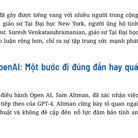
đã gây được tiếng vang với nhiều người trong cộn
 giáo sư Tại Đại học New York, người ủng hộ tin
hư. Suresh Venkatasubramanian, giáo sư Tại Đại họ
 luận rộng hơn, chỉ ra sự tập trung sức mạnh phá
penAI: Một bước đi đúng đắn hay qu
c điều hành Open AI, Sam Altman, đã xác nhận việ
 tiếp theo của GPT-4. Altman cũng bày tỏ quan ngạ
 thuật và không đề cập đến nỗ lực đảm bảo tính a