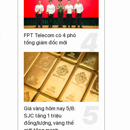
g
h
c
FPT Telecom có 4 phó
t
tổng giám đốc mới
á
c
i
n
Giá vàng hôm nay 5/8:
SJC tăng 1 triệu
đồng/lượng, vàng thế