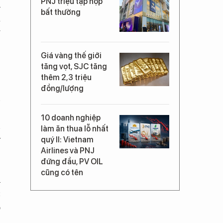
PNJ triệu tập họp
h
bất thường
à
g
,
Giá vàng thế giới
tăng vọt, SJC tăng
thêm 2,3 triệu
đồng/lượng
n
.
10 doanh nghiệp
n
làm ăn thua lỗ nhất
y
quý II: Vietnam
Airlines và PNJ
đứng đầu, PV OIL
cũng có tên
h
c
o
I