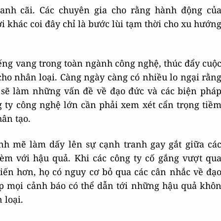
ranh cãi. Các chuyên gia cho rằng hành động củ
 khác coi đây chỉ là bước lùi tạm thời cho xu hướn
ếng vang trong toàn ngành công nghệ, thúc đẩy cuộ
cho nhân loại. Càng ngày càng có nhiều lo ngại rằn
I sẽ làm những vấn đề về đạo đức và các biện phá
 ty công nghệ lớn cần phải xem xét cẩn trọng tiề
hân tạo.
nh mẽ làm dấy lên sự cạnh tranh gay gắt giữa cá
èm với hậu quả. Khi các công ty cố gắng vượt qu
tiến hơn, họ có nguy cơ bỏ qua các cân nhắc về đạ
ấp mọi cảnh báo có thể dẫn tới những hậu quả khô
 loại.