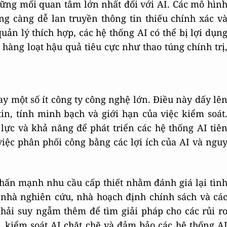
hững mối quan tâm lớn nhất đối với AI. Các mô hìn
g càng dễ lan truyền thông tin thiếu chính xác v
ản lý thích hợp, các hệ thống AI có thể bị lợi dụn
 hàng loạt hậu quả tiêu cực như thao túng chính trị
y một số ít công ty công nghệ lớn. Điều này dấy lê
in, tính minh bạch và giới hạn của việc kiểm soát
lực và khả năng để phát triển các hệ thống AI tiê
việc phân phối công bằng các lợi ích của AI và ngu
nhấn mạnh nhu cầu cấp thiết nhằm đánh giá lại tìn
c nhà nghiên cứu, nhà hoạch định chính sách và cá
hải suy ngẫm thêm để tìm giải pháp cho các rủi r
, kiểm soát AI chặt chẽ và đảm bảo các hệ thống A