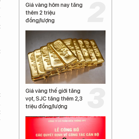
ỏ
Giá vàng hôm nay tăng
g
thêm 2 triệu
g
đồng/lượng
t
t
Giá vàng thế giới tăng
t
vọt, SJC tăng thêm 2,3
i
triệu đồng/lượng
t
g
e