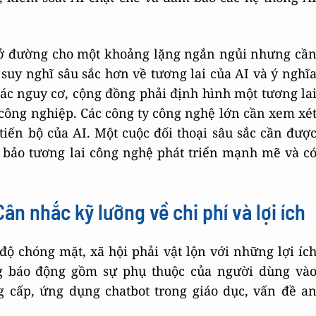
mở đường cho một khoảng lặng ngắn ngủi nhưng cầ
à suy nghĩ sâu sắc hơn về tương lai của AI và ý nghĩ
ác nguy cơ, cộng đồng phải định hình một tương la
công nghiệp. Các công ty công nghệ lớn cần xem xé
iến bộ của AI. Một cuộc đối thoại sâu sắc cần đượ
 bảo tương lai công nghệ phát triển mạnh mẽ và c
ân nhắc kỹ lưỡng về chi phí và lợi ích
 độ chóng mặt, xã hội phải vật lộn với những lợi íc
g báo động gồm sự phụ thuộc của người dùng và
g cấp, ứng dụng chatbot trong giáo dục, vấn đề a