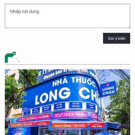
Gửi ý kiến
ĐỪNG BỎ LỠ