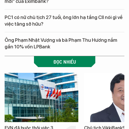
mới" của Eximbank?
PC1 có nữ chủ tịch 27 tuổi, ông lớn hạ tầng CII nói gì về
việc tăng sở hữu?
Ông Phạm Nhật Vượng và bà Phạm Thu Hương nắm
gần 10% vốn LPBank
ĐỌC NHIỀU
EVN đã buộc thôi việc 3
Chủ tịch VikkiBankS b