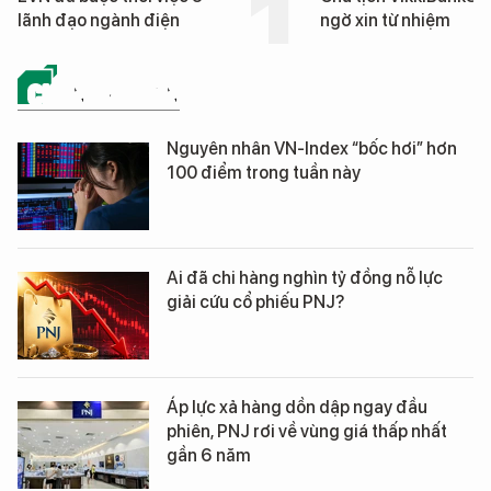
lãnh đạo ngành điện
ngờ xin từ nhiệm
CHỨNG KHOÁN
Nguyên nhân VN-Index “bốc hơi” hơn
100 điểm trong tuần này
Ai đã chi hàng nghìn tỷ đồng nỗ lực
giải cứu cổ phiếu PNJ?
Áp lực xả hàng dồn dập ngay đầu
phiên, PNJ rơi về vùng giá thấp nhất
gần 6 năm