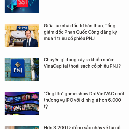
Giữa lúc nhà đầu tư bán tháo, Tổng
giám đốc Phan Quốc Công đăng ký
mua 1 triệu cổ phiếu PNJ
Chuyện gì đang xảy ra khiến nhóm
VinaCapital thoái sạch cổ phiếu PNJ?
“Ông lớn” game show DatVietVAC chốt
thương vụ IPO với định giá hơn 6.000
tỷ
Hơn 3.200 tỷ đồng sắp chảy về túi cổ