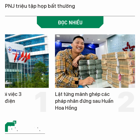
PNJ triệu tập họp bất thường
ĐỌC NHIỀU
hôi việc 3
Lật từng mảnh ghép các
nh điện
pháp nhân đứng sau Huấn
Hoa Hồng
KINH DOANH