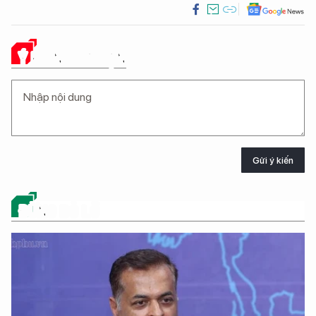
Ý KIẾN CỦA BẠN
Gửi ý kiến
ĐỪNG BỎ LỠ