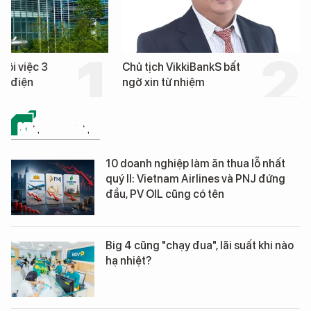
hôi việc 3
Chủ tịch VikkiBankS bất
nh điện
ngờ xin từ nhiệm
KINH DOANH
10 doanh nghiệp làm ăn thua lỗ nhất
quý II: Vietnam Airlines và PNJ đứng
đầu, PV OIL cũng có tên
Big 4 cũng "chạy đua", lãi suất khi nào
hạ nhiệt?