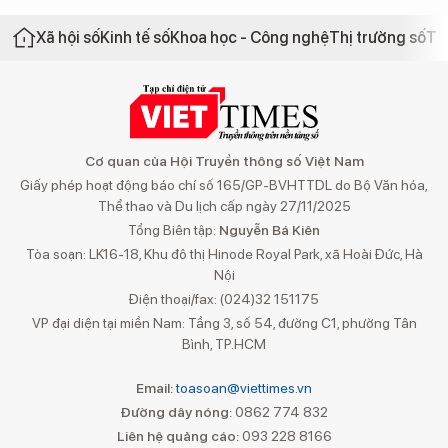
Xã hội số
Kinh tế số
Khoa học - Công nghệ
Thị trường số
Th
Cơ quan của Hội Truyền thông số Việt Nam
Giấy phép hoạt động báo chí số 165/GP-BVHTTDL do Bộ Văn hóa,
Thể thao và Du lịch cấp ngày 27/11/2025
Tổng Biên tập:
Nguyễn Bá Kiên
Tòa soạn: LK16-18, Khu đô thị Hinode Royal Park, xã Hoài Đức, Hà
Nội
Điện thoại/fax: (024)32 151175
VP đại diện tại miền Nam: Tầng 3, số 54, đường C1, phường Tân
Bình, TP.HCM
Email:
toasoan@viettimes.vn
Đường dây nóng:
0862 774 832
Liên hệ quảng cáo:
093 228 8166