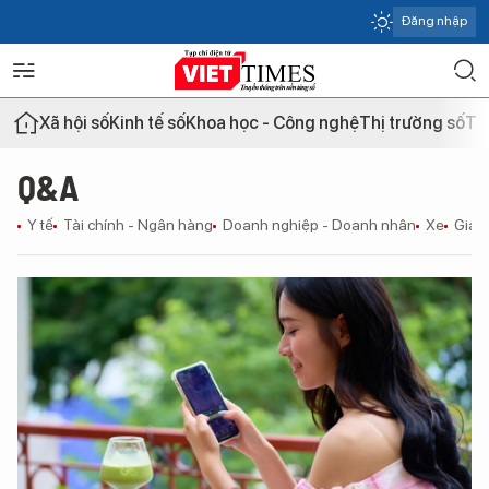
Đăng nhập
Xã hội số
Kinh tế số
Khoa học - Công nghệ
Thị trường số
Th
Q&A
Y tế
Tài chính - Ngân hàng
Doanh nghiệp - Doanh nhân
Xe
Giáo