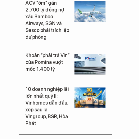
ACV "ôm" gần
2.700 tỷ đồng nợ
xấu Bamboo
Airways, SGN và
Sasco phải trích lập
dự phòng
Khoản “phải trả Vin”
của Pomina vượt
mốc 1.400 tỷ
10 doanh nghiệp lãi
lớn nhất quý II:
Vinhomes dẫn đầu,
xếp sau là
Vingroup, BSR, Hòa
Phát