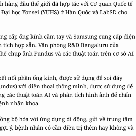
h hàng đầu thế giới đã hợp tác với Cơ quan Quốc tế
ế Đại học Yonsei (YUHS) ở Hàn Quốc và LabSD cho
cung cấp ống kính cầm tay và Samsung cung cấp điện
m tích hợp sẵn. Văn phòng R&D Bengaluru của
chế chụp ảnh Fundus và các thuật toán trên cơ sở AI
 kết nối phần ống kính, được sử dụng để soi đáy
undus) với điện thoại thông minh, được sử dụng để
ng các thuật toán AI và phân tích hình ảnh để chẩn
bệnh nhãn khoa.
 đồng bộ hóa với ứng dụng di động, gửi về trung tâm
gợi ý, bệnh nhân có cần điều trị thêm hay không và