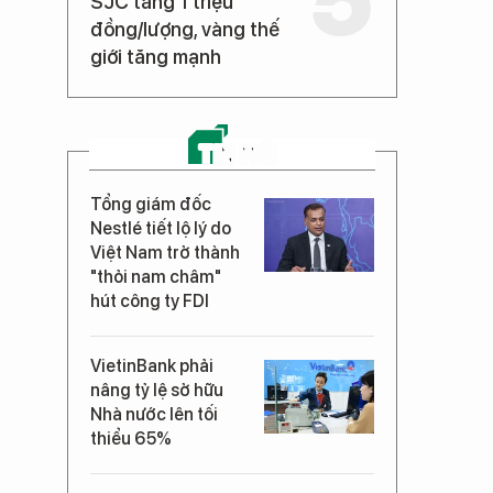
SJC tăng 1 triệu
đồng/lượng, vàng thế
giới tăng mạnh
TIN MỚI
Tổng giám đốc
Nestlé tiết lộ lý do
Việt Nam trở thành
"thỏi nam châm"
hút công ty FDI
VietinBank phải
nâng tỷ lệ sở hữu
Nhà nước lên tối
thiểu 65%