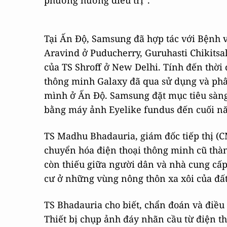
phương hướng điều trị”.
Tại Ấn Độ, Samsung đã hợp tác với Bệnh v
Aravind ở Puducherry, Guruhasti Chikitsa
của TS Shroff ở New Delhi. Tính đến thời 
thông minh Galaxy đã qua sử dụng và phâ
mình ở Ấn Độ. Samsung đặt mục tiêu sàng
bằng máy ảnh Eyelike fundus đến cuối n
TS Madhu Bhadauria, giám đốc tiếp thị (C
chuyển hóa điện thoại thông minh cũ thà
còn thiếu giữa người dân và nhà cung cấp
cư ở những vùng nông thôn xa xôi của đất
TS Bhadauria cho biết, chẩn đoán và điều 
Thiết bị chụp ảnh đáy nhãn cầu từ điện t