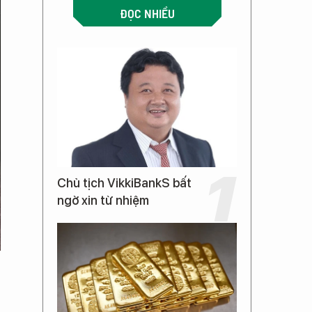
ĐỌC NHIỀU
Chủ tịch VikkiBankS bất
ngờ xin từ nhiệm