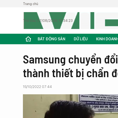
Trang chủ
Thứ Sáu, 07/08/2026, 17:34:23
BẤT ĐỘNG SẢN
DỮ LIỆU
KINH DOAN
Samsung chuyển đổi 
thành thiết bị chẩn
15/10/2022 07:44