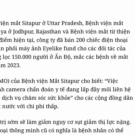
iện mắt Sitapur ở Uttar Pradesh, Bệnh viện mắt
lya ở Jodhpur, Rajasthan và Bệnh viện mắt từ thiện
điểm hiện tại, công ty đã bán 200 chiếc điện thoại
n phối máy ảnh Eyelike fund cho các đối tác của
 lọc 150.000 người ở Ấn Độ, mắc các bệnh về mắt
ăm 2023.
MO) của Bệnh viện Mắt Sitapur cho biết: “Việc
nh camera chẩn đoán y tế đang lấp đầy mối liên hệ
 dịch vụ chăm sóc sức khỏe” cho các cộng đồng dân
 nước với chi phí thấp.
trị sớm sẽ làm giảm nguy cơ sụt giảm thị lực nặng.
hoại thông minh cũ có nghĩa là bệnh nhân có thể