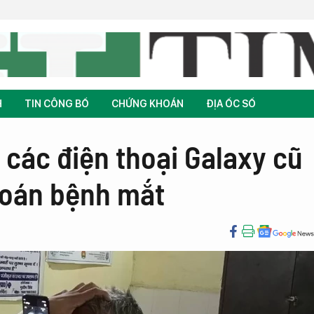
H
TIN CÔNG BỐ
CHỨNG KHOÁN
ĐỊA ỐC SỐ
các điện thoại Galaxy cũ
 đoán bệnh mắt