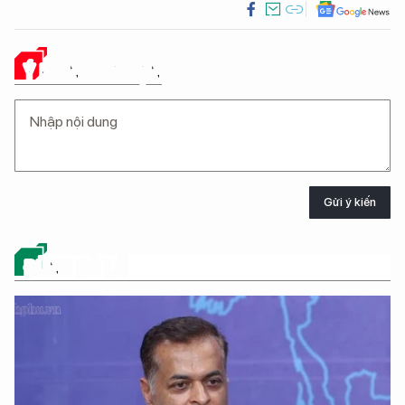
Ý KIẾN CỦA BẠN
Gửi ý kiến
ĐỪNG BỎ LỠ