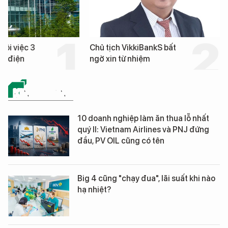
hôi việc 3
Chủ tịch VikkiBankS bất
nh điện
ngờ xin từ nhiệm
KINH DOANH
10 doanh nghiệp làm ăn thua lỗ nhất
quý II: Vietnam Airlines và PNJ đứng
đầu, PV OIL cũng có tên
Big 4 cũng "chạy đua", lãi suất khi nào
hạ nhiệt?