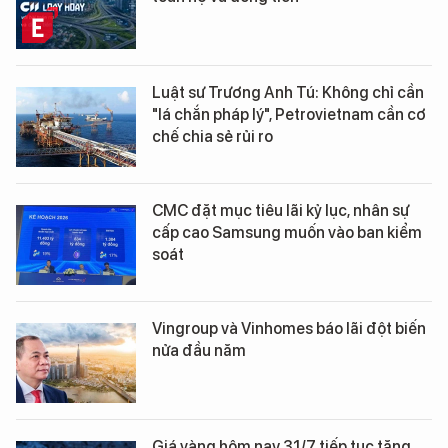
Luật sư Trương Anh Tú: Không chỉ cần
"lá chắn pháp lý", Petrovietnam cần cơ
chế chia sẻ rủi ro
CMC đặt mục tiêu lãi kỷ lục, nhân sự
cấp cao Samsung muốn vào ban kiểm
soát
Vingroup và Vinhomes báo lãi đột biến
nửa đầu năm
Giá vàng hôm nay 31/7 tiếp tục tăng