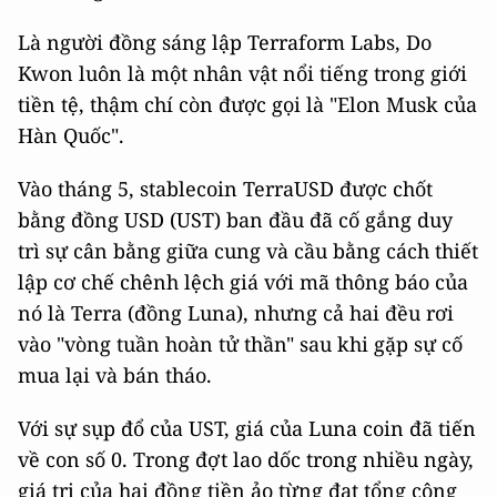
Là người đồng sáng lập Terraform Labs, Do
Kwon luôn là một nhân vật nổi tiếng trong giới
tiền tệ, thậm chí còn được gọi là "Elon Musk của
Hàn Quốc".
Vào tháng 5, stablecoin TerraUSD được chốt
bằng đồng USD (UST) ban đầu đã cố gắng duy
trì sự cân bằng giữa cung và cầu bằng cách thiết
lập cơ chế chênh lệch giá với mã thông báo của
nó là Terra (đồng Luna), nhưng cả hai đều rơi
vào "vòng tuần hoàn tử thần" sau khi gặp sự cố
mua lại và bán tháo.
Với sự sụp đổ của UST, giá của Luna coin đã tiến
về con số 0. Trong đợt lao dốc trong nhiều ngày,
giá trị của hai đồng tiền ảo từng đạt tổng cộng