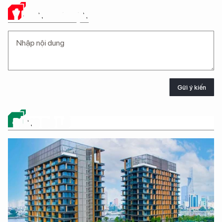
Ý KIẾN CỦA BẠN
Gửi ý kiến
ĐỪNG BỎ LỠ