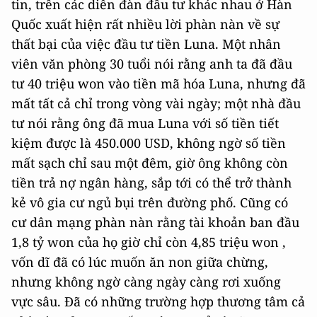
tin, trên các diễn đàn đầu tư khác nhau ở Hàn
Quốc xuất hiện rất nhiều lời phàn nàn về sự
thất bại của việc đầu tư tiền Luna. Một nhân
viên văn phòng 30 tuổi nói rằng anh ta đã đầu
tư 40 triệu won vào tiền mã hóa Luna, nhưng đã
mất tất cả chỉ trong vòng vài ngày; một nhà đầu
tư nói rằng ông đã mua Luna với số tiền tiết
kiệm được là 450.000 USD, không ngờ số tiền
mất sạch chỉ sau một đêm, giờ ông không còn
tiền trả nợ ngân hàng, sắp tới có thể trở thành
kẻ vô gia cư ngủ bụi trên đường phố. Cũng có
cư dân mạng phàn nàn rằng tài khoản ban đầu
1,8 tỷ won của họ giờ chỉ còn 4,85 triệu won ,
vốn dĩ đã có lúc muốn ăn non giữa chừng,
nhưng không ngờ càng ngày càng rơi xuống
vực sâu. Đã có những trường hợp thương tâm cả