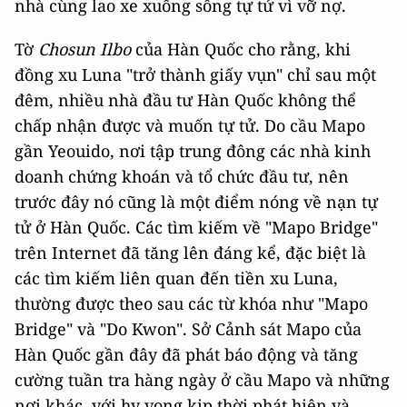
nhà cùng lao xe xuống sông tự tử vì vỡ nợ.
Tờ
Chosun Ilbo
của Hàn Quốc cho rằng, khi
đồng xu Luna "trở thành giấy vụn" chỉ sau một
đêm, nhiều nhà đầu tư Hàn Quốc không thể
chấp nhận được và muốn tự tử. Do cầu Mapo
gần Yeouido, nơi tập trung đông các nhà kinh
doanh chứng khoán và tổ chức đầu tư, nên
trước đây nó cũng là một điểm nóng về nạn tự
tử ở Hàn Quốc. Các tìm kiếm về "Mapo Bridge"
trên Internet đã tăng lên đáng kể, đặc biệt là
các tìm kiếm liên quan đến tiền xu Luna,
thường được theo sau các từ khóa như "Mapo
Bridge" và "Do Kwon". Sở Cảnh sát Mapo của
Hàn Quốc gần đây đã phát báo động và tăng
cường tuần tra hàng ngày ở cầu Mapo và những
nơi khác, với hy vọng kịp thời phát hiện và