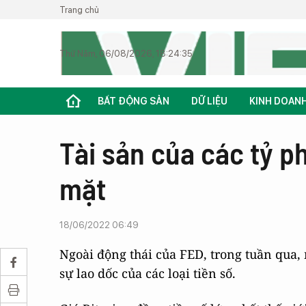
Trang chủ
Thứ Năm, 06/08/2026, 18:24:35
BẤT ĐỘNG SẢN
DỮ LIỆU
KINH DOAN
Tài sản của các tỷ p
mặt
18/06/2022 06:49
Ngoài động thái của FED, trong tuần qua,
sự lao dốc của các loại tiền số.