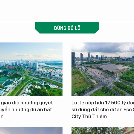
ĐỪNG BỎ LỠ
 giao địa phương quyết
Lotte nộp hơn 17.500 tỷ đồ
uyển nhượng dự án bất
sử dụng đất cho dự án Eco
ản
City Thủ Thiêm