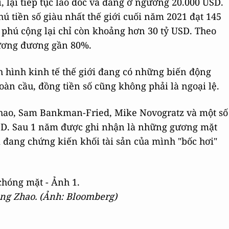
ới, lại tiếp tục lao dốc và đang ở ngưỡng 20.000 USD.
hú tiền số giàu nhất thế giới cuối năm 2021 đạt 145
ỷ phú cộng lại chỉ còn khoảng hơn 30 tỷ USD. Theo
tương đương gần 80%.
nh hình kinh tế thế giới đang có những biến động
àn cầu, đồng tiền số cũng không phải là ngoại lệ.
Zhao, Sam Bankman-Fried, Mike Novogratz và một số
USD. Sau 1 năm được ghi nhận là những gương mặt
ại đang chứng kiến khối tài sản của mình "bốc hơi"
ng Zhao. (Ảnh: Bloomberg)