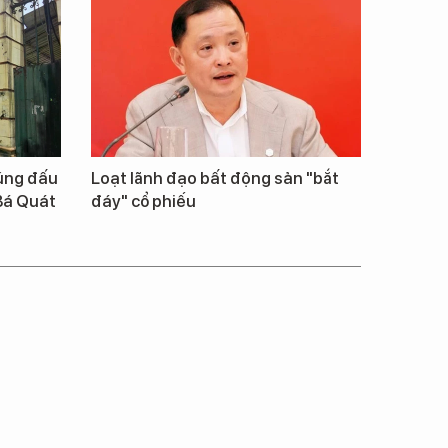
rúng đấu
Loạt lãnh đạo bất động sản "bắt
Bá Quát
đáy" cổ phiếu