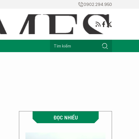
0902.294.950
ĐỌC NHIỀU