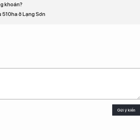
ng khoán?
u 510ha ở Lạng Sơn
Gửi ý kiến