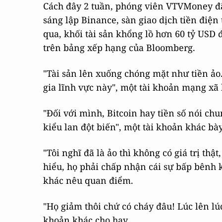
Cách đây 2 tuần, phóng viên VTVMoney đã
sáng lập Binance, sàn giao dịch tiền điện t
qua, khối tài sản khổng lồ hơn 60 tỷ USD đ
trên bảng xếp hạng của Bloomberg.
"Tài sản lên xuống chóng mặt như tiền ả
gia lĩnh vực này", một tài khoản mạng xã 
"Đối với mình, Bitcoin hay tiền số nói ch
kiểu lan đột biến", một tài khoản khác bày
"Tôi nghĩ đã là ảo thì không có giá trị th
hiểu, họ phải chấp nhận cái sự bấp bênh k
khác nêu quan điểm.
"Họ giảm thôi chứ có cháy đâu! Lúc lên lúc
khoản khác cho hay.