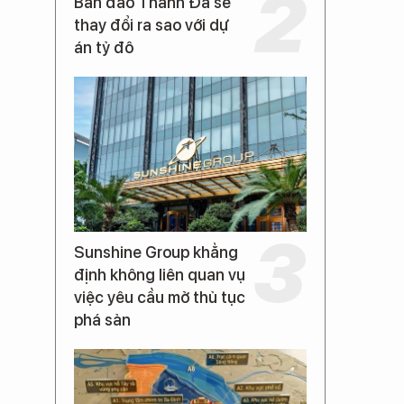
Bán đảo Thanh Đa sẽ
thay đổi ra sao với dự
án tỷ đô
Sunshine Group khẳng
định không liên quan vụ
việc yêu cầu mở thủ tục
phá sản