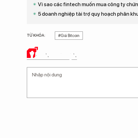
Vì sao các fintech muốn mua công ty chứ
5 doanh nghiệp tài trợ quy hoạch phân kh
TỪ KHÓA:
#Giá Bitcoin
Ý KIẾN CỦA BẠN