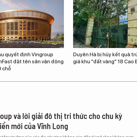
u quyết định Vingroup
Duyên Hà bị hủy kết quả t
nFast đặt tên sân vận động
giá khu "đất vàng" 18 Cao 
0 chỗ
up và lời giải đô thị tri thức cho chu kỳ
riển mới của Vĩnh Long