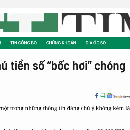
H
TIN CÔNG BỐ
CHỨNG KHOÁN
ĐỊA ỐC SỐ
hú tiền số “bốc hơi” chóng
 một trong những thông tin đáng chú ý không kém là