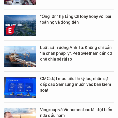
“Ông lớn” hạ tầng CII loay hoay với bài
toán nợ và dòng tiền
Luật sư Trương Anh Tú: Không chỉ cần
"lá chắn pháp lý", Petrovietnam cần cơ
chế chia sẻ rủi ro
CMC đặt mục tiêu lãi kỷ lục, nhân sự
cấp cao Samsung muốn vào ban kiểm
soát
Vingroup và Vinhomes báo lãi đột biến
nửa đầu năm