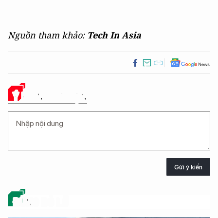
Nguồn tham khảo:
Tech In Asia
Ý KIẾN CỦA BẠN
Gửi ý kiến
ĐỪNG BỎ LỠ