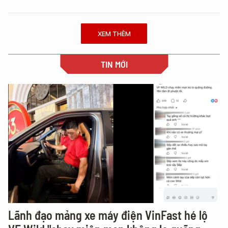
XEM THÊM
TIN MỚI
Lãnh đạo mảng xe máy điện VinFast hé lộ