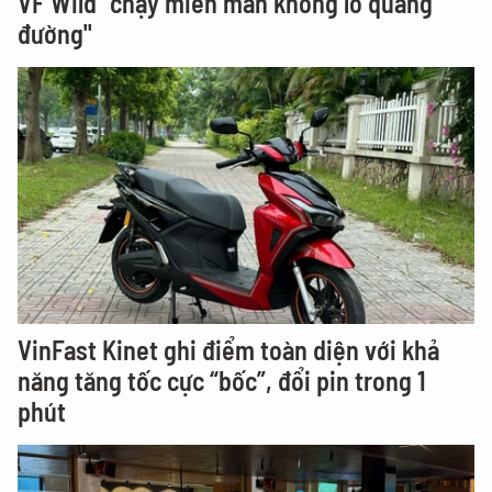
VF Wild "chạy miên man không lo quãng
đường"
VinFast Kinet ghi điểm toàn diện với khả
năng tăng tốc cực “bốc”, đổi pin trong 1
phút