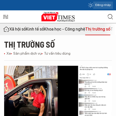
Đăng nhập
Xã hội số
Kinh tế số
Khoa học - Công nghệ
Thị trường số
Th
THỊ TRƯỜNG SỐ
Xe
Sản phẩm dịch vụ
Tư vấn tiêu dùng