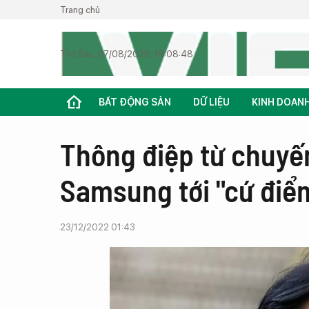
Trang chủ
Thứ Sáu, 07/08/2026, 19:08:48
BẤT ĐỘNG SẢN
DỮ LIỆU
KINH DOAN
Thông điệp từ chuyế
Samsung tới "cứ điể
23/12/2022 01:43