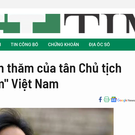
H
TIN CÔNG BỐ
CHỨNG KHOÁN
ĐỊA ỐC SỐ
n thăm của tân Chủ tịch
m" Việt Nam