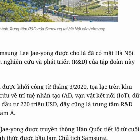
hành Trung tâm R&D của Samsung tại Hà Nội vào hôm nay.
amsung Lee Jae-yong được cho là đã có mặt Hà Nội
 nghiên cứu và phát triển (R&D) của tập đoàn này
ược khởi công từ tháng 3/2020, tọa lạc trên khu
ứu về trí tuệ nhân tạo (AI), vạn vật kết nối (IoT), dữ
n đầu tư 220 triệu USD, đây cũng là trung tâm R&D
Nam Á.
ae-yong được truyền thông Hàn Quốc tiết lộ từ cuối
hính thức được bầu làm Chủ tịch Samsung.