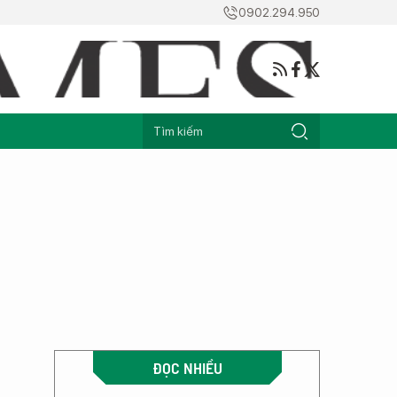
0902.294.950
ĐỌC NHIỀU