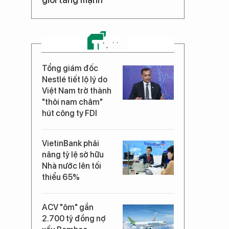
TIN MỚI
Tổng giám đốc
Nestlé tiết lộ lý do
Việt Nam trở thành
"thỏi nam châm"
hút công ty FDI
VietinBank phải
nâng tỷ lệ sở hữu
Nhà nước lên tối
thiểu 65%
ACV "ôm" gần
2.700 tỷ đồng nợ