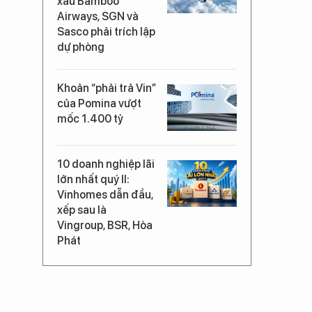
xấu Bamboo
Airways, SGN và
Sasco phải trích lập
dự phòng
Khoản “phải trả Vin”
của Pomina vượt
mốc 1.400 tỷ
10 doanh nghiệp lãi
lớn nhất quý II:
Vinhomes dẫn đầu,
xếp sau là
Vingroup, BSR, Hòa
Phát