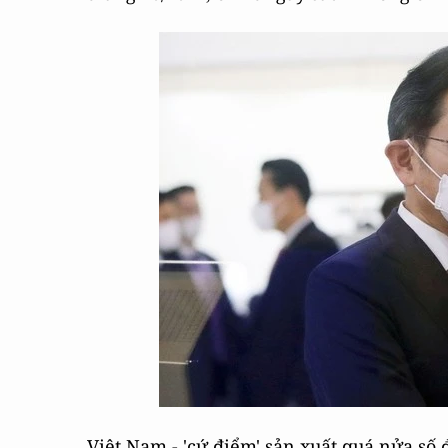
Việt Nam - 'cứ điểm' sản xuất quá nửa số