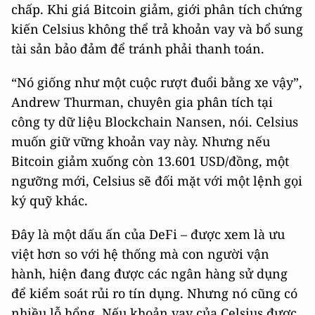
chấp. Khi giá Bitcoin giảm, giới phân tích chứng
kiến Celsius không thể trả khoản vay và bổ sung
tài sản bảo đảm để tránh phải thanh toán.
“Nó giống như một cuộc rượt đuổi bằng xe vậy”,
Andrew Thurman, chuyên gia phân tích tại
công ty dữ liệu Blockchain Nansen, nói. Celsius
muốn giữ vững khoản vay này. Nhưng nếu
Bitcoin giảm xuống còn 13.601 USD/đồng, một
ngưỡng mới, Celsius sẽ đối mặt với một lệnh gọi
ký quỹ khác.
Đây là một dấu ấn của DeFi – được xem là ưu
việt hơn so với hệ thống mà con người vận
hành, hiện đang được các ngân hàng sử dụng
để kiểm soát rủi ro tín dụng. Nhưng nó cũng có
nhiều lỗ hổng. Nếu khoản vay của Celsius được