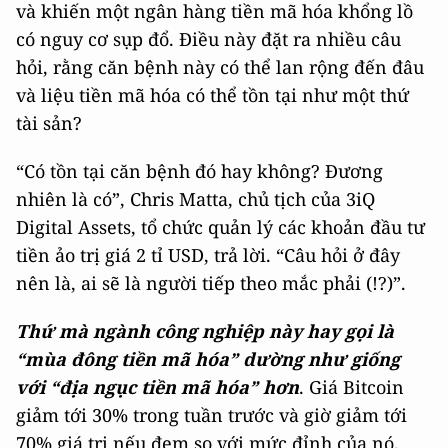
và khiến một ngân hàng tiền mã hóa khổng lồ
có nguy cơ sụp đổ. Điều này đặt ra nhiều câu
hỏi, rằng căn bệnh này có thể lan rộng đến đâu
và liệu tiền mã hóa có thể tồn tại như một thứ
tài sản?
“Có tồn tại căn bệnh đó hay không? Đương
nhiên là có”, Chris Matta, chủ tịch của 3iQ
Digital Assets, tổ chức quản lý các khoản đầu tư
tiền ảo trị giá 2 tỉ USD, trả lời. “Câu hỏi ở đây
nên là, ai sẽ là người tiếp theo mắc phải (!?)”.
Thứ mà ngành công nghiệp này hay gọi là
“mùa đông tiền mã hóa” dường như giống
với “địa ngục tiền mã hóa” hơn
. Giá Bitcoin
giảm tới 30% trong tuần trước và giờ giảm tới
70% giá trị nếu đem so với mức đỉnh của nó,