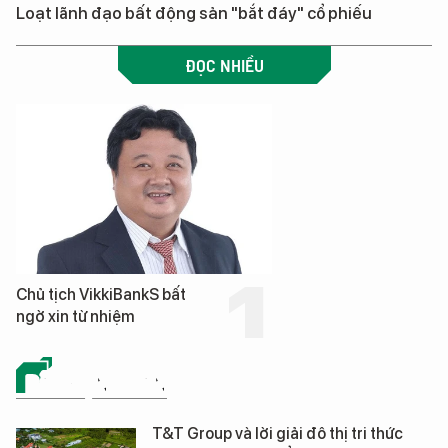
Loạt lãnh đạo bất động sản "bắt đáy" cổ phiếu
ĐỌC NHIỀU
Chủ tịch VikkiBankS bất
ngờ xin từ nhiệm
BẤT ĐỘNG SẢN
T&T Group và lời giải đô thị tri thức