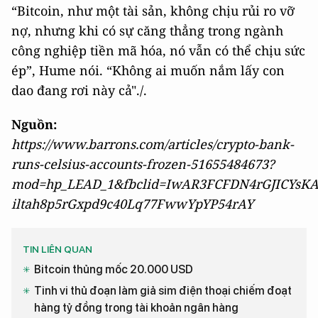
“Bitcoin, như một tài sản, không chịu rủi ro vỡ
nợ, nhưng khi có sự căng thẳng trong ngành
công nghiệp tiền mã hóa, nó vẫn có thể chịu sức
ép”, Hume nói. “Không ai muốn nắm lấy con
dao đang rơi này cả"./.
Nguồn:
https://www.barrons.com/articles/crypto-bank-
runs-celsius-accounts-frozen-51655484673?
mod=hp_LEAD_1&fbclid=IwAR3FCFDN4rGJICYsK
iltah8p5rGxpd9c40Lq77FwwYpYP54rAY
TIN LIÊN QUAN
Bitcoin thủng mốc 20.000 USD
Tinh vi thủ đoạn làm giả sim điện thoại chiếm đoạt
hàng tỷ đồng trong tài khoản ngân hàng