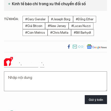
Kinh tế báo chí trong xu thế chuyển đổi số
TỪ KHÓA:
#Gary Gensler
#Jeseph Borg
#Đồng Ether
#Giá Bitcoin
#New Jersey
#Lucas Nuzzi
#Coin Metrics
#Chris Matta
#Bill Barhydt
Ý KIẾN CỦA BẠN
Gửi ý kiến