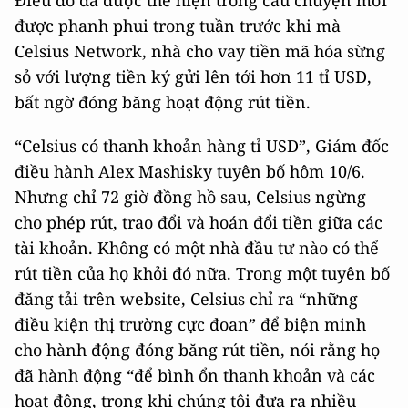
Điều đó đã được thể hiện trong câu chuyện mới
được phanh phui trong tuần trước khi mà
Celsius Network, nhà cho vay tiền mã hóa sừng
sỏ với lượng tiền ký gửi lên tới hơn 11 tỉ USD,
bất ngờ đóng băng hoạt động rút tiền.
“Celsius có thanh khoản hàng tỉ USD”, Giám đốc
điều hành Alex Mashisky tuyên bố hôm 10/6.
Nhưng chỉ 72 giờ đồng hồ sau, Celsius ngừng
cho phép rút, trao đổi và hoán đổi tiền giữa các
tài khoản. Không có một nhà đầu tư nào có thể
rút tiền của họ khỏi đó nữa. Trong một tuyên bố
đăng tải trên website, Celsius chỉ ra “những
điều kiện thị trường cực đoan” để biện minh
cho hành động đóng băng rút tiền, nói rằng họ
đã hành động “để bình ổn thanh khoản và các
hoạt động, trong khi chúng tôi đưa ra nhiều