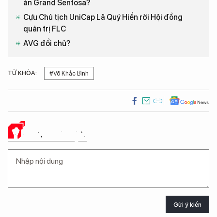
án Grand Sentosa?
Cựu Chủ tịch UniCap Lã Quý Hiển rời Hội đồng
quản trị FLC
AVG đổi chủ?
TỪ KHÓA:
#Võ Khắc Bình
Ý KIẾN CỦA BẠN
Gửi ý kiến