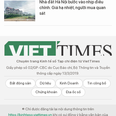
Nhà đất Hà Nội bước vào nhịp điều
chỉnh: Giá hạ nhiệt, người mua quan
sát
Chuyên trang Kinh tế số Tạp chí điện tử VietTimes
Giấy phép số 02/GP-CBC do Cục Báo chí, Bộ Thông tin và Truyền
thông cấp ngày 13/3/2019.
Bất động sản
Dữ liệu
Kinh Doanh
Tin công bố
Chứng khoán
Địa ốc số
® Chỉ được đăng tải lại nội dung thông tin trên
https://kinhteso.viettimes.vn
khi có sự đồng ý bằng văn bản của