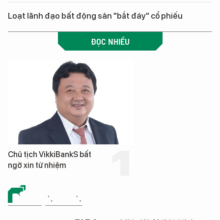
Loạt lãnh đạo bất động sản "bắt đáy" cổ phiếu
ĐỌC NHIỀU
Chủ tịch VikkiBankS bất
ngờ xin từ nhiệm
BẤT ĐỘNG SẢN