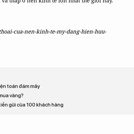
và thấp ở nền kinh tế lớn nhất thế giới này.
uy-thoai-cua-nen-kinh-te-my-dang-hien-huu-
 điện toán đám mây
 mua vàng?
tiền gửi của 100 khách hàng