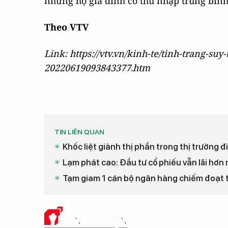
những hộ gia đình có thu nhập trung bình 
Theo VTV
Link: https://vtv.vn/kinh-te/tinh-trang-s
20220619093843377.htm
TIN LIÊN QUAN
Khốc liệt giành thị phần trong thị trường
Lạm phát cao: Đầu tư cổ phiếu vẫn lãi hơn
Tạm giam 1 cán bộ ngân hàng chiếm đoạt 
Ý KIẾN CỦA BẠN