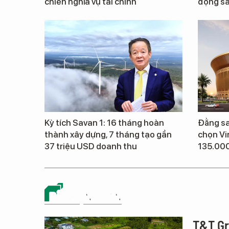
chiến nghĩa vụ tài chính
động s
Kỳ tích Savan 1: 16 tháng hoàn
Đằng sa
thành xây dựng, 7 tháng tạo gần
chọn Vi
37 triệu USD doanh thu
135.00
BẤT ĐỘNG SẢN
T&T Gro