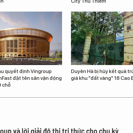
ản
City Thủ Thiêm
u quyết định Vingroup
Duyên Hà bị hủy kết quả t
nFast đặt tên sân vận động
giá khu "đất vàng" 18 Cao 
0 chỗ
up và lời giải đô thị tri thức cho chu kỳ