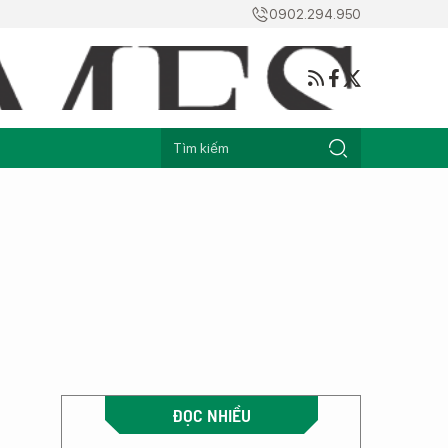
0902.294.950
ĐỌC NHIỀU