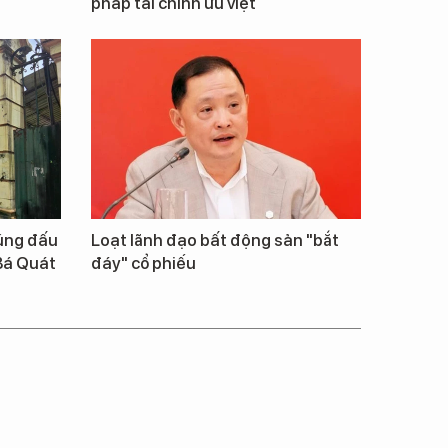
pháp tài chính ưu việt
rúng đấu
Loạt lãnh đạo bất động sản "bắt
Bá Quát
đáy" cổ phiếu