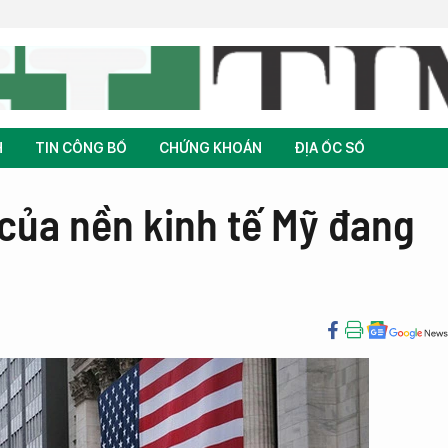
H
TIN CÔNG BỐ
CHỨNG KHOÁN
ĐỊA ỐC SỐ
 của nền kinh tế Mỹ đang