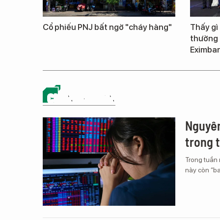
Cổ phiếu PNJ bất ngờ "cháy hàng"
Thấy gì
thường 
Eximba
CHỨNG KHOÁN
Nguyên
trong 
Trong tuần 
này còn “b