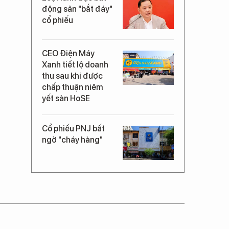
động sản "bắt đáy"
cổ phiếu
CEO Điện Máy
Xanh tiết lộ doanh
thu sau khi được
chấp thuận niêm
yết sàn HoSE
Cổ phiếu PNJ bất
ngờ "cháy hàng"