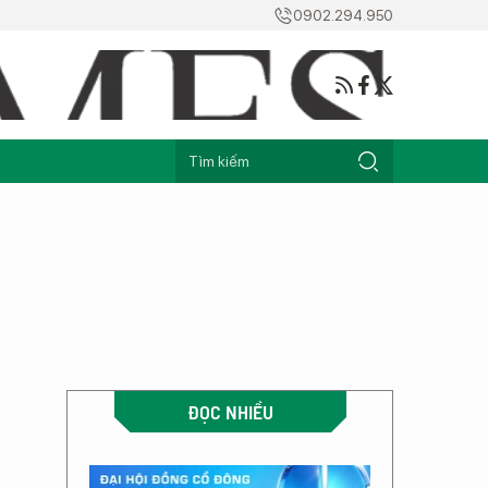
0902.294.950
ĐỌC NHIỀU