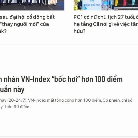
 sau đại hội cổ đông bất
PC1 có nữ chủ tịch 27 tuổi, 
"thay người mới" của
hạ tầng CII nói gì về việc tă
nk?
hữu?
 nhân VN-Index “bốc hơi” hơn 100 điểm
tuần này
này (20-24/7), VN-Index mất tổng cộng hơn 100 điểm. Có phiên, chỉ số
ay” hơn 60 điểm.