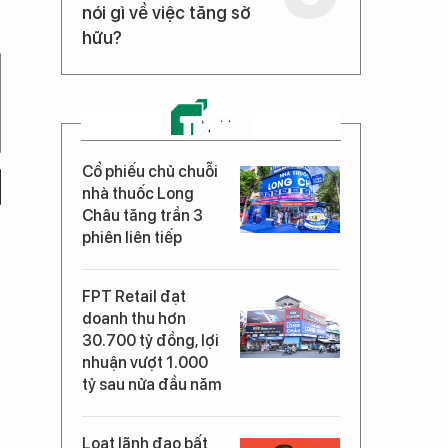
nói gì về việc tăng sở
hữu?
TIN MỚI
Cổ phiếu chủ chuỗi
nhà thuốc Long
Châu tăng trần 3
phiên liên tiếp
FPT Retail đạt
doanh thu hơn
30.700 tỷ đồng, lợi
nhuận vượt 1.000
tỷ sau nửa đầu năm
Loạt lãnh đạo bất