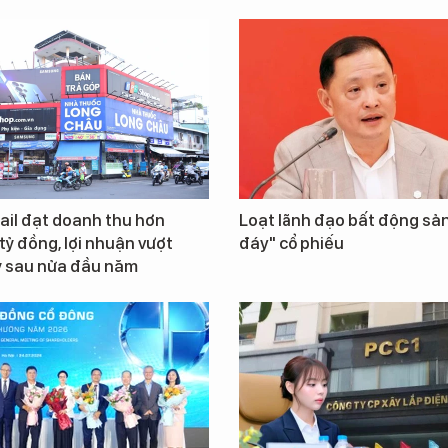
ail đạt doanh thu hơn
Loạt lãnh đạo bất động sản
tỷ đồng, lợi nhuận vượt
đáy" cổ phiếu
ỷ sau nửa đầu năm