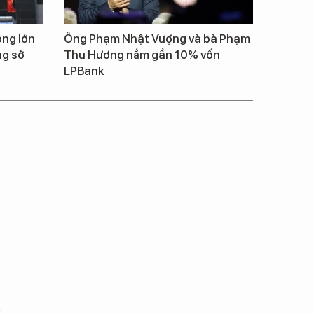
ông lớn
Ông Phạm Nhật Vượng và bà Phạm
ng sở
Thu Hương nắm gần 10% vốn
LPBank