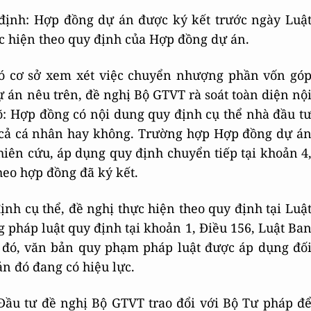
định: Hợp đồng dự án được ký kết trước ngày Luậ
ực hiện theo quy định của Hợp đồng dự án.
 có cơ sở xem xét việc chuyển nhượng phần vốn gó
 án nêu trên, đề nghị Bộ GTVT rà soát toàn diện nộ
: Hợp đồng có nội dung quy định cụ thể nhà đầu t
cả cá nhân hay không. Trường hợp Hợp đồng dự á
hiên cứu, áp dụng quy định chuyển tiếp tại khoản 4
theo hợp đồng đã ký kết.
h cụ thể, đề nghị thực hiện theo quy định tại Luậ
 pháp luật quy định tại khoản 1, Điều 156, Luật Ba
 đó, văn bản quy phạm pháp luật được áp dụng đố
ản đó đang có hiệu lực.
Đầu tư đề nghị Bộ GTVT trao đổi với Bộ Tư pháp đ