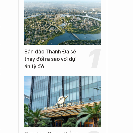
n
c
g
ộ
c
à
Bán đảo Thanh Đa sẽ
thay đổi ra sao với dự
a
án tỷ đô
ư
c
n
T