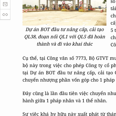
số
tả
ch
cấ
Dự án BOT đầu tư nâng cấp, cải tạo
5 
QL38, đoạn nối QL1 với QL5 đã hoàn
ch
thành và đi vào khai thác
Cô
Cụ thể, tại Công văn số 7773, Bộ GTVT m
bộ này trong việc cho phép Công ty cổ p
tại Dự án BOT đầu tư nâng cấp, cải tạo 
chuyển nhượng phần vốn góp cho 1 pháp 
Đây cũng là lần đầu tiên việc chuyển nh
hành giữa 1 pháp nhân và 1 thể nhân.
Sự việc khá hy hữu này xuất phát từ thá