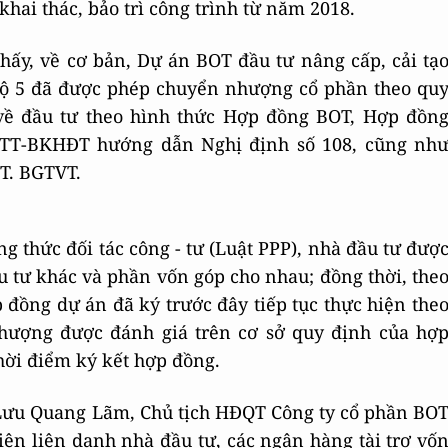
 khai thác, bảo trì công trình từ năm 2018.
thấy, về cơ bản, Dự án BOT đầu tư nâng cấp, cải tạ
 lộ 5 đã được phép chuyển nhượng cổ phần theo qu
 về đầu tư theo hình thức Hợp đồng BOT, Hợp đồn
1/TT-BKHĐT hướng dẫn Nghị định số 108, cũng nh
T. BGTVT.
 thức đối tác công - tư (Luật PPP), nhà đầu tư đượ
tư khác và phần vốn góp cho nhau; đồng thời, the
 đồng dự án đã ký trước đây tiếp tục thực hiện the
nhượng được đánh giá trên cơ sở quy định của hợ
hời điểm ký kết hợp đồng.
 Lưu Quang Lãm, Chủ tịch HĐQT Công ty cổ phần BO
iên liên danh nhà đầu tư, các ngân hàng tài trợ vố