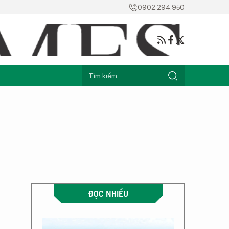
0902.294.950
ĐỌC NHIỀU
n