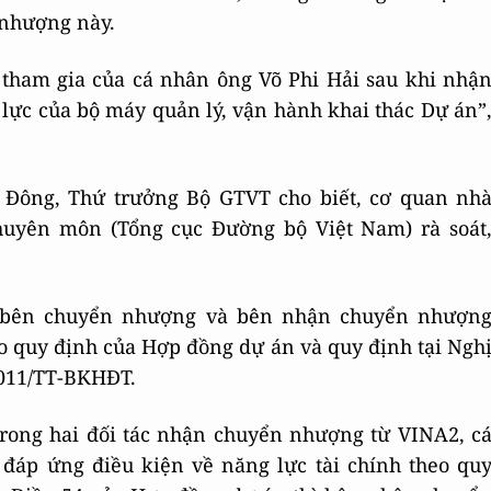
 nhượng này.
tham gia của cá nhân ông Võ Phi Hải sau khi nhậ
ực của bộ máy quản lý, vận hành khai thác Dự án”
 Đông, Thứ trưởng Bộ GTVT cho biết, cơ quan nh
huyên môn (Tổng cục Đường bộ Việt Nam) rà soát
ủa bên chuyển nhượng và bên nhận chuyển nhượn
o quy định của Hợp đồng dự án và quy định tại Ngh
2011/TT-BKHĐT.
trong hai đối tác nhận chuyển nhượng từ VINA2, c
đáp ứng điều kiện về năng lực tài chính theo qu