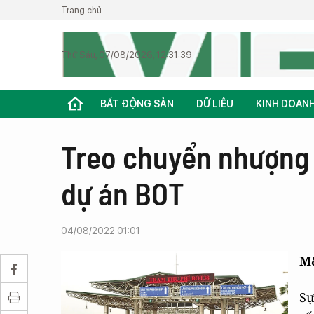
Trang chủ
Thứ Sáu, 07/08/2026, 12:31:39
BẤT ĐỘNG SẢN
DỮ LIỆU
KINH DOAN
Treo chuyển nhượng 
dự án BOT
04/08/2022 01:01
M
Sự