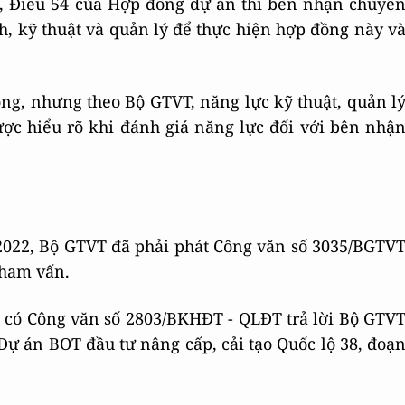
3, Điều 54 của Hợp đồng dự án thì bên nhận chuyể
h, kỹ thuật và quản lý để thực hiện hợp đồng này v
ng, nhưng theo Bộ GTVT, năng lực kỹ thuật, quản l
ợc hiểu rõ khi đánh giá năng lực đối với bên nhậ
/2022, Bộ GTVT đã phải phát Công văn số 3035/BGTV
tham vấn.
ã có Công văn số 2803/BKHĐT - QLĐT trả lời Bộ GTV
ự án BOT đầu tư nâng cấp, cải tạo Quốc lộ 38, đoạ