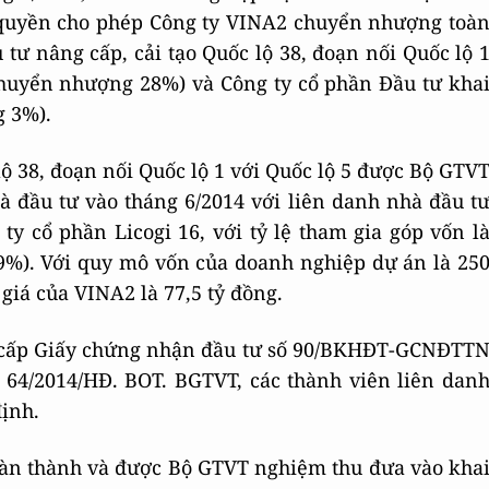
m quyền cho phép Công ty VINA2 chuyển nhượng toà
tư nâng cấp, cải tạo Quốc lộ 38, đoạn nối Quốc lộ 
chuyển nhượng 28%) và Công ty cổ phần Đầu tư kha
 3%).
ộ 38, đoạn nối Quốc lộ 1 với Quốc lộ 5 được Bộ GTV
à đầu tư vào tháng 6/2014 với liên danh nhà đầu t
y cổ phần Licogi 16, với tỷ lệ tham gia góp vốn l
9%). Với quy mô vốn của doanh nghiệp dự án là 25
 giá của VINA2 là 77,5 tỷ đồng.
ã cấp Giấy chứng nhận đầu tư số 90/BKHĐT-GCNĐTT
 64/2014/HĐ. BOT. BGTVT, các thành viên liên dan
ịnh.
oàn thành và được Bộ GTVT nghiệm thu đưa vào kha