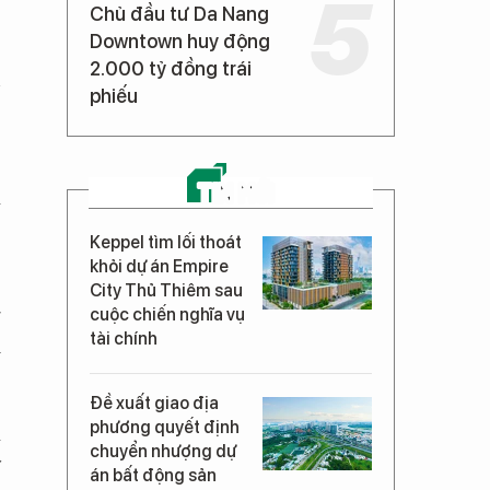
Chủ đầu tư Da Nang
Downtown huy động
2.000 tỷ đồng trái
n
phiếu
,
TIN MỚI
à
,
Keppel tìm lối thoát
khỏi dự án Empire
City Thủ Thiêm sau
g
cuộc chiến nghĩa vụ
tài chính
ị
Đề xuất giao địa
phương quyết định
á
chuyển nhượng dự
y
án bất động sản