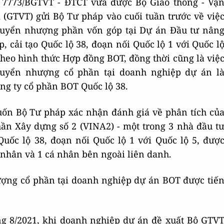
 7773/BGTVT - ĐTCT vừa được Bộ Giao thông - Vậ
i (GTVT) gửi Bộ Tư pháp vào cuối tuần trước về việ
uyển nhượng phần vốn góp tại Dự án Đầu tư nân
p, cải tạo Quốc lộ 38, đoạn nối Quốc lộ 1 với Quốc l
theo hình thức Hợp đồng BOT, đồng thời cũng là việ
uyển nhượng cổ phần tại doanh nghiệp dự án l
ng ty cổ phần BOT Quốc lộ 38.
uốn Bộ Tư pháp xác nhận đánh giá về phân tích củ
hần Xây dựng số 2 (VINA2) - một trong 3 nhà đầu t
Quốc lộ 38, đoạn nối Quốc lộ 1 với Quốc lộ 5, đượ
nhân và 1 cá nhân bên ngoài liên danh.
ượng cổ phần tại doanh nghiệp dự án BOT được tiế
ng 8/2021, khi doanh nghiệp dự án đề xuất Bộ GTV