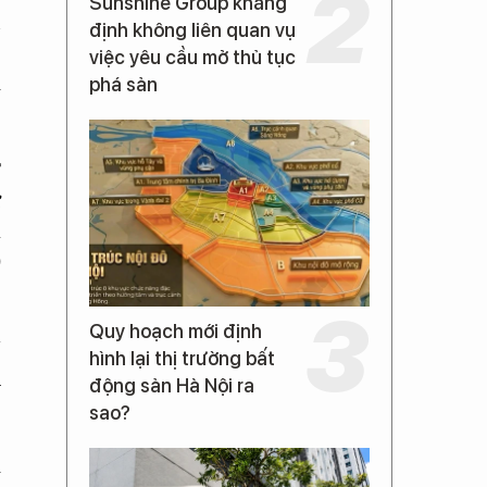
Sunshine Group khẳng
n
định không liên quan vụ
1
việc yêu cầu mở thủ tục
i
phá sản
T
ư
à
0
Quy hoạch mới định
N
hình lại thị trường bất
h
động sản Hà Nội ra
sao?
i