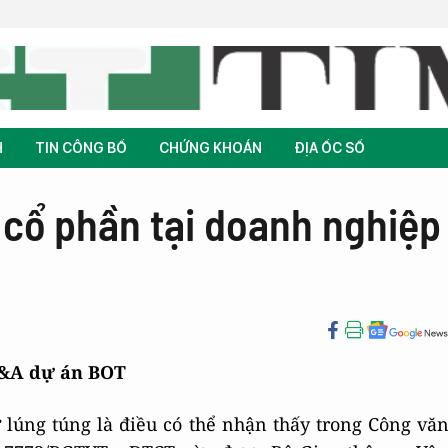
H
TIN CÔNG BỐ
CHỨNG KHOÁN
ĐỊA ỐC SỐ
cổ phần tại doanh nghiệp
&A dự án BOT
 lúng túng là điều có thể nhận thấy trong Công vă