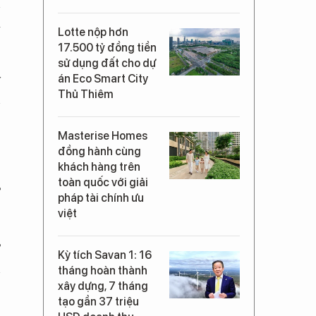
n
à
Lotte nộp hơn
17.500 tỷ đồng tiền
sử dụng đất cho dự
ý
án Eco Smart City
Thủ Thiêm
n
Masterise Homes
đồng hành cùng
khách hàng trên
toàn quốc với giải
T
pháp tài chính ưu
việt
T
Kỳ tích Savan 1: 16
n
tháng hoàn thành
xây dựng, 7 tháng
tạo gần 37 triệu