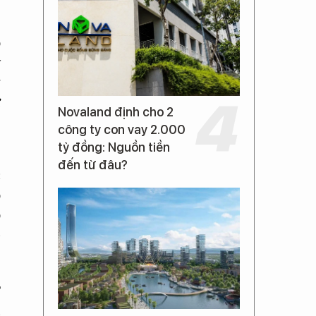
o
y
g
ư
Novaland định cho 2
công ty con vay 2.000
tỷ đồng: Nguồn tiền
đến từ đâu?
c
o
o
p
T
n