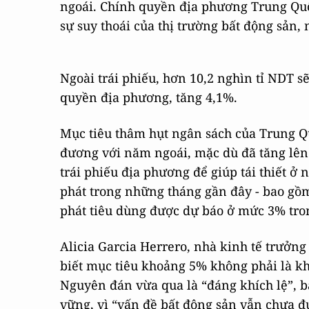
ngoái. Chính quyền địa phương Trung Quố
sự suy thoái của thị trường bất động sản,
Ngoài trái phiếu, hơn 10,2 nghìn tỉ NDT 
quyền địa phương, tăng 4,1%.
Mục tiêu thâm hụt ngân sách của Trung 
đương với năm ngoái, mặc dù đã tăng lên
trái phiếu địa phương để giúp tái thiết ở 
phát trong những tháng gần đây - bao gồ
phát tiêu dùng được dự báo ở mức 3% tro
Alicia Garcia Herrero, nhà kinh tế trưởng
biết mục tiêu khoảng 5% không phải là kh
Nguyên đán vừa qua là “đáng khích lệ”, bà
vững, vì “vấn đề bất động sản vẫn chưa đ