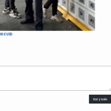
08 tỉ USD
Gửi ý kiến