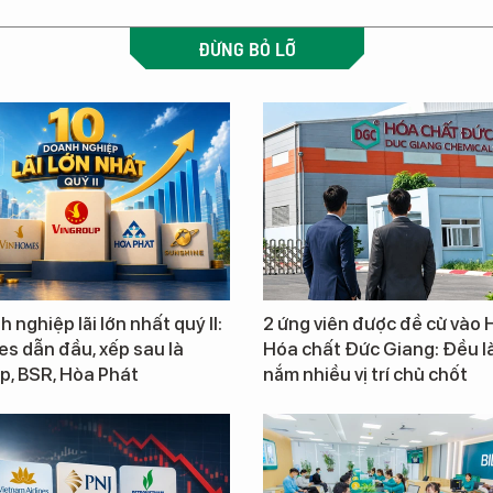
ĐỪNG BỎ LỠ
 nghiệp lãi lớn nhất quý II:
2 ứng viên được đề cử vào
s dẫn đầu, xếp sau là
Hóa chất Đức Giang: Đều là
p, BSR, Hòa Phát
nắm nhiều vị trí chủ chốt