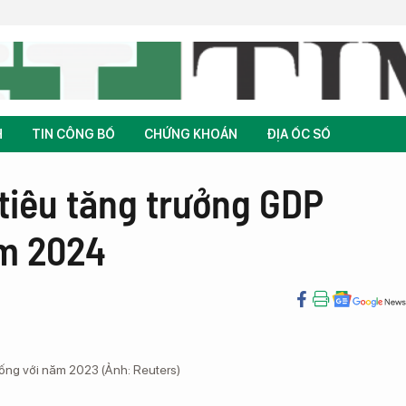
H
TIN CÔNG BỐ
CHỨNG KHOÁN
ĐỊA ỐC SỐ
tiêu tăng trưởng GDP
m 2024
ống với năm 2023 (Ảnh: Reuters)