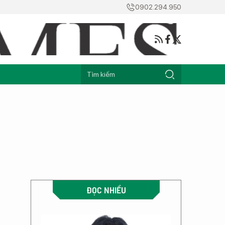
0902.294.950
ĐỌC NHIỀU