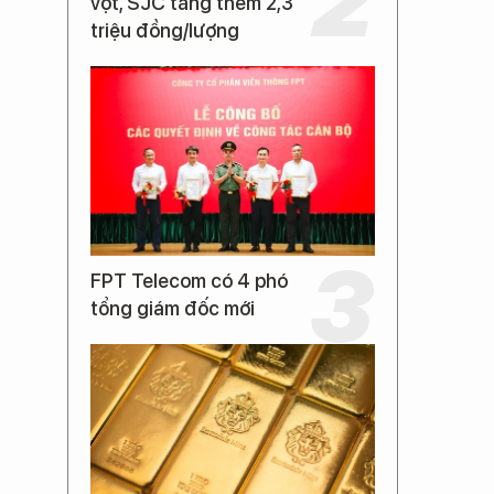
vọt, SJC tăng thêm 2,3
triệu đồng/lượng
FPT Telecom có 4 phó
tổng giám đốc mới