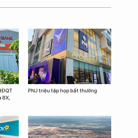
 HĐQT
PNJ triệu tập họp bất thường
 8X,