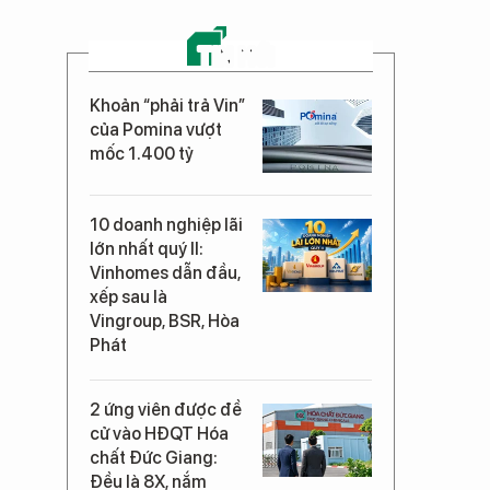
TIN MỚI
Khoản “phải trả Vin”
của Pomina vượt
mốc 1.400 tỷ
10 doanh nghiệp lãi
lớn nhất quý II:
Vinhomes dẫn đầu,
xếp sau là
Vingroup, BSR, Hòa
Phát
2 ứng viên được đề
cử vào HĐQT Hóa
chất Đức Giang:
Đều là 8X, nắm