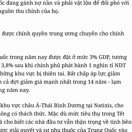
c đang gánh nợ nần và phải vật lộn để đối phó với
 nguồn thu chính của họ.
sẽ được chính quyền trung ương chuyển cho chính
Quốc trong năm nay được đặt ở mức 3% GDP, tương
 3,8% sau khi chính phủ phát hành 1 nghìn tỉ NDT
những khu vực bị thiên tai. Bất chấp áp lực giảm
m cả đợt giảm giá mạnh nhất trong 14 năm - lạm
ng năm nay.
 khu vực châu Á-Thái Bình Dương tại Natixis, cho
ông có thách thức. Mặc dù mức tiêu thụ trong Tết
 cho biết các nhà đầu tư vẫn thận trọng về tính bền
ược giải quyết và sự phụ thuộc của Trung Quốc vào