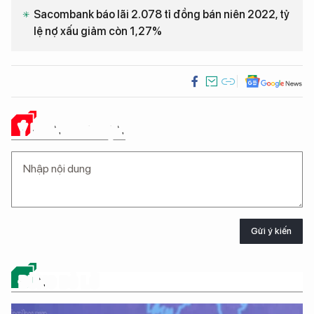
Sacombank báo lãi 2.078 tỉ đồng bán niên 2022, tỷ
lệ nợ xấu giảm còn 1,27%
Ý KIẾN CỦA BẠN
Gửi ý kiến
ĐỪNG BỎ LỠ