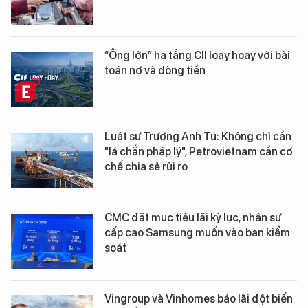
“Ông lớn” hạ tầng CII loay hoay với bài
toán nợ và dòng tiền
Luật sư Trương Anh Tú: Không chỉ cần
"lá chắn pháp lý", Petrovietnam cần cơ
chế chia sẻ rủi ro
CMC đặt mục tiêu lãi kỷ lục, nhân sự
cấp cao Samsung muốn vào ban kiểm
soát
Vingroup và Vinhomes báo lãi đột biến