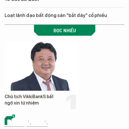
Loạt lãnh đạo bất động sản "bắt đáy" cổ phiếu
ĐỌC NHIỀU
Chủ tịch VikkiBankS bất
ngờ xin từ nhiệm
BẤT ĐỘNG SẢN