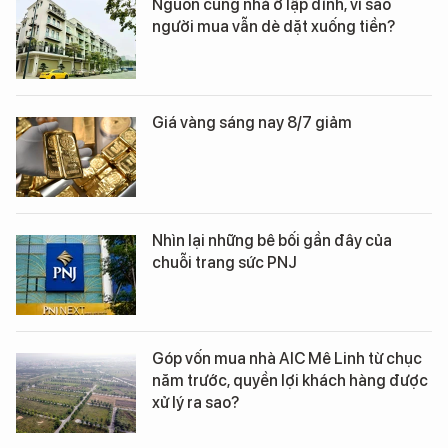
Nguồn cung nhà ở lập đỉnh, vì sao
người mua vẫn dè dặt xuống tiền?
Giá vàng sáng nay 8/7 giảm
Nhìn lại những bê bối gần đây của
chuỗi trang sức PNJ
Góp vốn mua nhà AIC Mê Linh từ chục
năm trước, quyền lợi khách hàng được
xử lý ra sao?