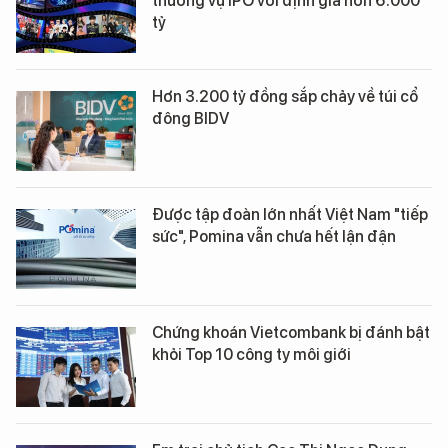
thương vụ IPO với định giá hơn 6.000
tỷ
Hơn 3.200 tỷ đồng sắp chảy về túi cổ
đông BIDV
Được tập đoàn lớn nhất Việt Nam "tiếp
sức", Pomina vẫn chưa hết lận đận
Chứng khoán Vietcombank bị đánh bật
khỏi Top 10 công ty môi giới