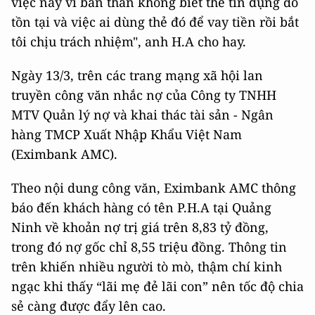
việc này vì bản thân không biết thẻ tín dụng đó
tồn tại và việc ai dùng thẻ đó để vay tiền rồi bắt
tôi chịu trách nhiệm", anh H.A cho hay.
Ngày 13/3, trên các trang mạng xã hội lan
truyền công văn nhắc nợ của Công ty TNHH
MTV Quản lý nợ và khai thác tài sản - Ngân
hàng TMCP Xuất Nhập Khẩu Việt Nam
(Eximbank AMC).
Theo nội dung công văn, Eximbank AMC thông
báo đến khách hàng có tên P.H.A tại Quảng
Ninh về khoản nợ trị giá trên 8,83 tỷ đồng,
trong đó nợ gốc chỉ 8,55 triệu đồng. Thông tin
trên khiến nhiều người tò mò, thậm chí kinh
ngạc khi thấy “lãi mẹ đẻ lãi con” nên tốc độ chia
sẻ càng được đẩy lên cao.