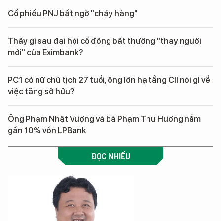
Cổ phiếu PNJ bất ngờ "cháy hàng"
Thấy gì sau đại hội cổ đông bất thường "thay người
mới" của Eximbank?
PC1 có nữ chủ tịch 27 tuổi, ông lớn hạ tầng CII nói gì về
việc tăng sở hữu?
Ông Phạm Nhật Vượng và bà Phạm Thu Hương nắm
gần 10% vốn LPBank
ĐỌC NHIỀU