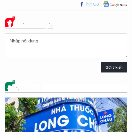
Ý KIẾN CỦA BẠN
Gửi ý kiến
ĐỪNG BỎ LỠ