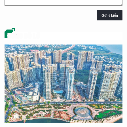
Gửi ý kiến
ĐỪNG BỎ LỠ