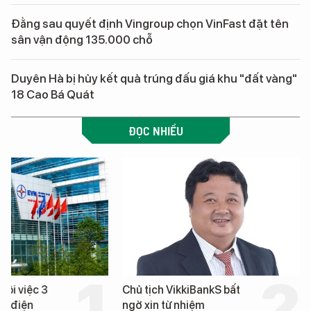
Đằng sau quyết định Vingroup chọn VinFast đặt tên
sân vận động 135.000 chỗ
Duyên Hà bị hủy kết quả trúng đấu giá khu "đất vàng"
18 Cao Bá Quát
ĐỌC NHIỀU
hôi việc 3
Chủ tịch VikkiBankS bất
nh điện
ngờ xin từ nhiệm