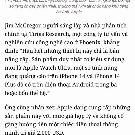
AirPods Pro được cải thiện chế độ “trong suốt” của tai nghe, lọc bỏ một
số tiếng ồn gây phiền nhiễu thường thấy khi tắt chức năng khử tiếng
ồn. Ảnh: Apple
Jim McGregor, người sáng lập và nhà phân tích
chính tại Tirias Research, một công ty tư vấn và
nghiên cứu công nghệ cao ở Phoenix, khẳng
định: “Hầu hết những thiết bị này chỉ là bản
nâng cấp. Sản phẩm duy nhất có kiểu sử dụng
mới là Apple Watch Ultra, một số tính năng
đang quảng cáo trên iPhone 14 và iPhone 14
Plus đã có trên điện thoại Android trong ba
hoặc bốn thế hệ.”
Ông cũng nhận xét: Apple đang cung cấp những
sản phẩm này với mức giá hợp lý và không cố
gắng hướng đến một chiếc điện thoại thông
minh trị giá 2.000 USD.