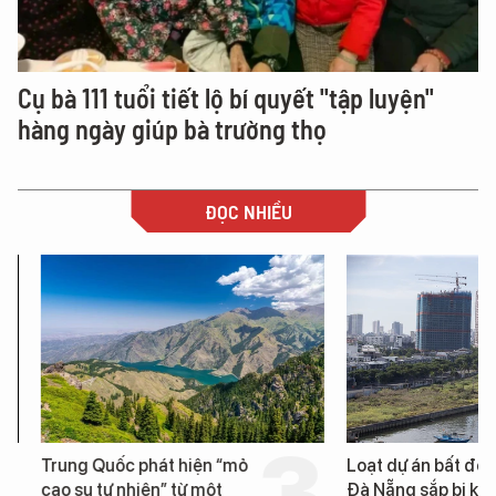
Cụ bà 111 tuổi tiết lộ bí quyết "tập luyện"
hàng ngày giúp bà trường thọ
ĐỌC NHIỀU
Trung Quốc phát hiện “mỏ
Loạt dự án bất động 
cao su tự nhiên” từ một
Đà Nẵng sắp bị kiểm t