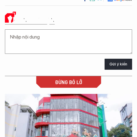
Ý KIẾN CỦA BẠN
Gửi ý kiến
ĐỪNG BỎ LỠ