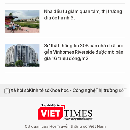
Nhà đầu tư giảm quan tâm, thị trường
địa ốc hạ nhiệt
Sự thật thông tin 308 căn nhà ở xã hội
gần Vinhomes Riverside được mở bán
giá 16 triệu đồng/m2
Xã hội số
Kinh tế số
Khoa học - Công nghệ
Thị trường số
Th
Cơ quan của Hội Truyền thông số Việt Nam