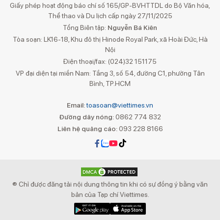
Giấy phép hoạt động báo chí số 165/GP-BVHTTDL do Bộ Văn hóa,
Thể thao và Du lịch cấp ngày 27/11/2025
Tổng Biên tập:
Nguyễn Bá Kiên
Tòa soạn: LK16-18, Khu đô thị Hinode Royal Park, xã Hoài Đức, Hà
Nội
Điện thoại/fax: (024)32 151175
VP đại diện tại miền Nam: Tầng 3, số 54, đường C1, phường Tân
Bình, TP.HCM
Email:
toasoan@viettimes.vn
Đường dây nóng:
0862 774 832
Liên hệ quảng cáo:
093 228 8166
® Chỉ được đăng tải nội dung thông tin khi có sự đồng ý bằng văn
bản của Tạp chí Viettimes.