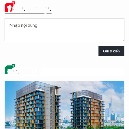
Ý KIẾN CỦA BẠN
Gửi ý kiến
ĐỪNG BỎ LỠ