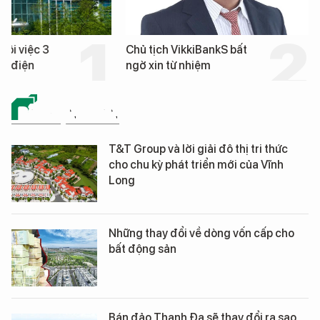
hôi việc 3
Chủ tịch VikkiBankS bất
nh điện
ngờ xin từ nhiệm
BẤT ĐỘNG SẢN
T&T Group và lời giải đô thị tri thức
cho chu kỳ phát triển mới của Vĩnh
Long
Những thay đổi về dòng vốn cấp cho
bất động sản
Bán đảo Thanh Đa sẽ thay đổi ra sao