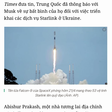
Times
đưa tin, Trung Quốc đã thông báo với
Musk về sự bất bình của họ đối với việc triển
khai các dịch vụ Starlink ở Ukraine.
Tên lửa Falcon-9 của SpaceX phóng hôm 21/4 mang theo 53 vệ tinh
Starlink lên quỹ đạo (Ảnh: AP).
Abishur Prakash, một nhà tương lai địa chính