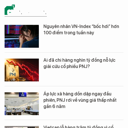
CHỨNG KHOÁN
Nguyên nhân VN-Index “bốc hơi” hơn
100 điểm trong tuần này
Ai đã chi hàng nghìn tỷ đồng nỗ lực
giải cứu cổ phiếu PNJ?
Áp lực xả hàng dồn dập ngay đầu
phiên, PNJ rơi về vùng giá thấp nhất
gần 6 năm
Vietcap lỗ hàng trăm tỷ đồng vì cổ