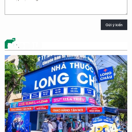
Gửi ý kiến
ĐỪNG BỎ LỠ