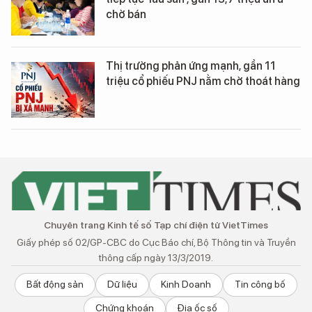
chờ bán
Thị trường phản ứng mạnh, gần 11
triệu cổ phiếu PNJ nằm chờ thoát hàng
Chuyên trang Kinh tế số Tạp chí điện tử VietTimes
Giấy phép số 02/GP-CBC do Cục Báo chí, Bộ Thông tin và Truyền
thông cấp ngày 13/3/2019.
Bất động sản
Dữ liệu
Kinh Doanh
Tin công bố
Chứng khoán
Địa ốc số