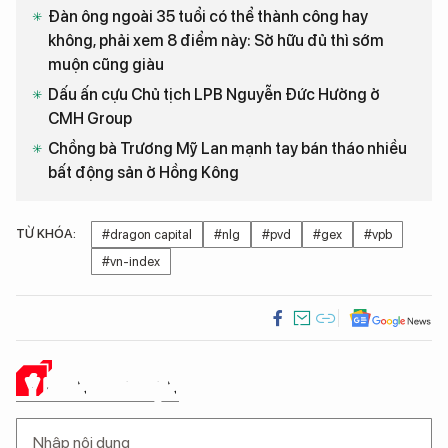
Đàn ông ngoài 35 tuổi có thể thành công hay
không, phải xem 8 điểm này: Sở hữu đủ thì sớm
muộn cũng giàu
Dấu ấn cựu Chủ tịch LPB Nguyễn Đức Hưởng ở
CMH Group
Chồng bà Trương Mỹ Lan mạnh tay bán tháo nhiều
bất động sản ở Hồng Kông
TỪ KHÓA:
#dragon capital
#nlg
#pvd
#gex
#vpb
#vn-index
Ý KIẾN CỦA BẠN