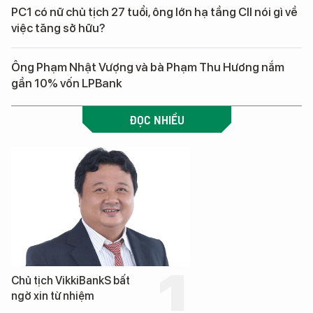
PC1 có nữ chủ tịch 27 tuổi, ông lớn hạ tầng CII nói gì về
việc tăng sở hữu?
Ông Phạm Nhật Vượng và bà Phạm Thu Hương nắm
gần 10% vốn LPBank
ĐỌC NHIỀU
Chủ tịch VikkiBankS bất
ngờ xin từ nhiệm