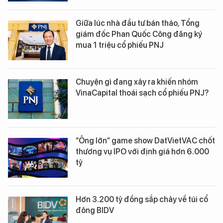
Giữa lúc nhà đầu tư bán tháo, Tổng
giám đốc Phan Quốc Công đăng ký
mua 1 triệu cổ phiếu PNJ
Chuyện gì đang xảy ra khiến nhóm
VinaCapital thoái sạch cổ phiếu PNJ?
“Ông lớn” game show DatVietVAC chốt
thương vụ IPO với định giá hơn 6.000
tỷ
Hơn 3.200 tỷ đồng sắp chảy về túi cổ
đông BIDV