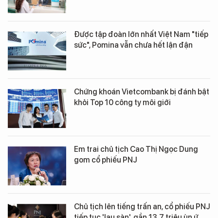
Được tập đoàn lớn nhất Việt Nam "tiếp
sức", Pomina vẫn chưa hết lận đận
Chứng khoán Vietcombank bị đánh bật
khỏi Top 10 công ty môi giới
Em trai chủ tịch Cao Thị Ngọc Dung
gom cổ phiếu PNJ
Chủ tịch lên tiếng trấn an, cổ phiếu PNJ
tiếp tục 'lau sàn', gần 13,7 triệu ùn ứ