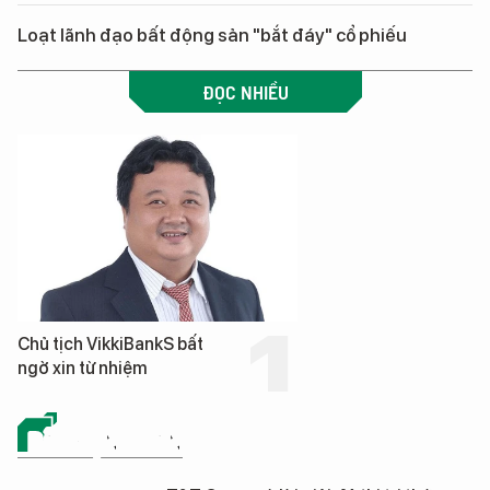
Loạt lãnh đạo bất động sản "bắt đáy" cổ phiếu
ĐỌC NHIỀU
Chủ tịch VikkiBankS bất
ngờ xin từ nhiệm
BẤT ĐỘNG SẢN