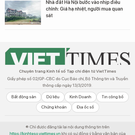
Nhà đất Hà Nội bước vào nhịp điều
chỉnh: Giá hạ nhiệt, người mua quan
sát
Chuyên trang Kinh tế số Tạp chí điện tử VietTimes
Giấy phép số 02/GP-CBC do Cục Báo chí, Bộ Thông tin và Truyền
thông cấp ngày 13/3/2019.
Bất động sản
Dữ liệu
Kinh Doanh
Tin công bố
Chứng khoán
Địa ốc số
® Chỉ được đăng tải lại nội dung thông tin trên
https://kinhteso.viettimes.vn
khi có sự đồng ý bằng văn bản của