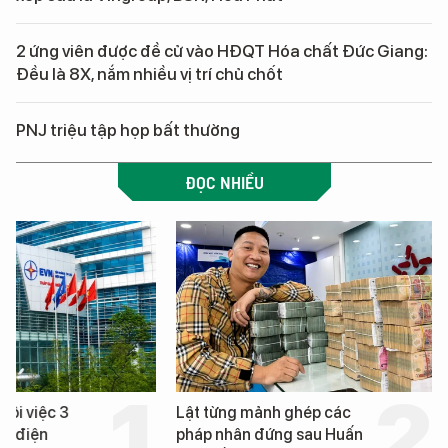
2 ứng viên được đề cử vào HĐQT Hóa chất Đức Giang:
Đều là 8X, nắm nhiều vị trí chủ chốt
PNJ triệu tập họp bất thường
ĐỌC NHIỀU
hôi việc 3
Lật từng mảnh ghép các
nh điện
pháp nhân đứng sau Huấn