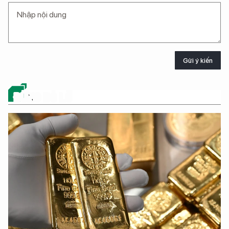
Gửi ý kiến
ĐỪNG BỎ LỠ