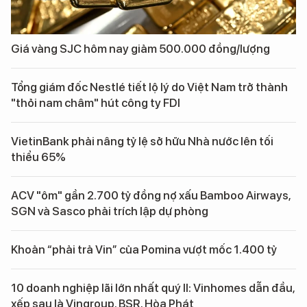
Giá vàng SJC hôm nay giảm 500.000 đồng/lượng
Tổng giám đốc Nestlé tiết lộ lý do Việt Nam trở thành
"thỏi nam châm" hút công ty FDI
VietinBank phải nâng tỷ lệ sở hữu Nhà nước lên tối
thiểu 65%
ACV "ôm" gần 2.700 tỷ đồng nợ xấu Bamboo Airways,
SGN và Sasco phải trích lập dự phòng
Khoản “phải trả Vin” của Pomina vượt mốc 1.400 tỷ
10 doanh nghiệp lãi lớn nhất quý II: Vinhomes dẫn đầu,
xếp sau là Vingroup, BSR, Hòa Phát