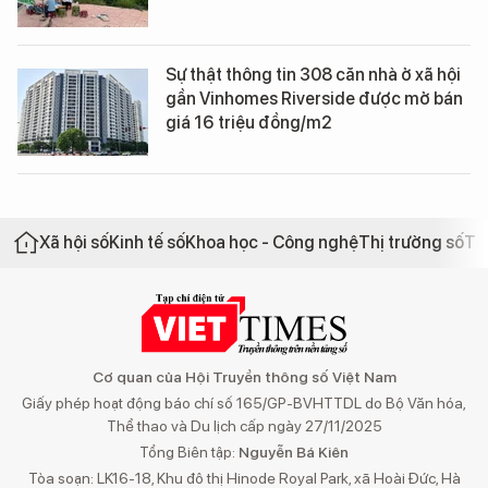
Sự thật thông tin 308 căn nhà ở xã hội
gần Vinhomes Riverside được mở bán
giá 16 triệu đồng/m2
Xã hội số
Kinh tế số
Khoa học - Công nghệ
Thị trường số
Th
Cơ quan của Hội Truyền thông số Việt Nam
Giấy phép hoạt động báo chí số 165/GP-BVHTTDL do Bộ Văn hóa,
Thể thao và Du lịch cấp ngày 27/11/2025
Tổng Biên tập:
Nguyễn Bá Kiên
Tòa soạn: LK16-18, Khu đô thị Hinode Royal Park, xã Hoài Đức, Hà