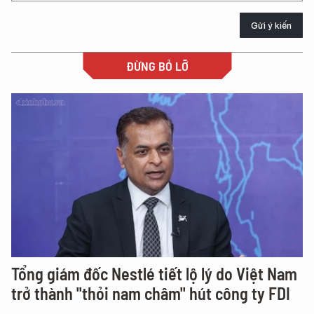
Gửi ý kiến
ĐỪNG BỎ LỠ
Tổng giám đốc Nestlé tiết lộ lý do Việt Nam
trở thành "thỏi nam châm" hút công ty FDI