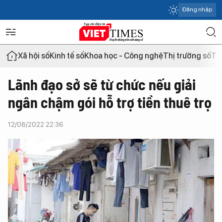
Đăng nhập
Xã hội số
Kinh tế số
Khoa học - Công nghệ
Thị trường số
Th
Lãnh đạo sở sẽ từ chức nếu giải
ngân chậm gói hỗ trợ tiền thuê trọ
12/08/2022 22:36