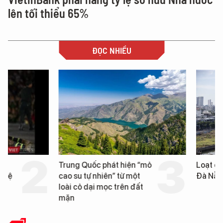
lên tối thiểu 65%
ĐỌC NHIỀU
Trung Quốc phát hiện “mỏ
Loạt dự án bất động 
cao su tự nhiên” từ một
Đà Nẵng sắp bị kiểm t
loài cỏ dại mọc trên đất
mặn