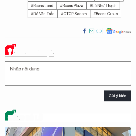
#Bcons Land
#Bcons Plaza
#Lê Như Thạch
#Đỗ Văn Trắc
#CTCP Sacom
#Bcons Group
Ý KIẾN CỦA BẠN
Gửi ý kiến
ĐỪNG BỎ LỠ