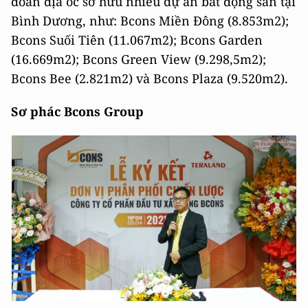
đoàn địa ốc sở hữu nhiều dự án bất động sản tại
Bình Dương, như: Bcons Miền Đông (8.853m2);
Bcons Suối Tiên (11.067m2); Bcons Garden
(16.669m2); Bcons Green View (9.298,5m2);
Bcons Bee (2.821m2) và Bcons Plaza (9.520m2).
Sơ phác Bcons Group