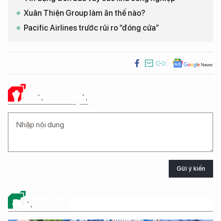
Xuân Thiện Group làm ăn thế nào?
Pacific Airlines trước rủi ro “đóng cửa”
Ý KIẾN CỦA BẠN
Gửi ý kiến
ĐỪNG BỎ LỠ