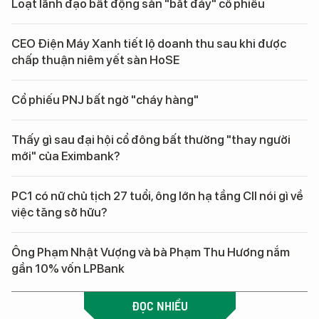
Loạt lãnh đạo bất động sản "bắt đáy" cổ phiếu
CEO Điện Máy Xanh tiết lộ doanh thu sau khi được
chấp thuận niêm yết sàn HoSE
Cổ phiếu PNJ bất ngờ "cháy hàng"
Thấy gì sau đại hội cổ đông bất thường "thay người
mới" của Eximbank?
PC1 có nữ chủ tịch 27 tuổi, ông lớn hạ tầng CII nói gì về
việc tăng sở hữu?
Ông Phạm Nhật Vượng và bà Phạm Thu Hương nắm
gần 10% vốn LPBank
ĐỌC NHIỀU