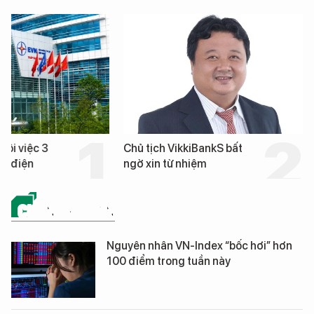
hôi việc 3
Chủ tịch VikkiBankS bất
nh điện
ngờ xin từ nhiệm
CHỨNG KHOÁN
Nguyên nhân VN-Index “bốc hơi” hơn
100 điểm trong tuần này