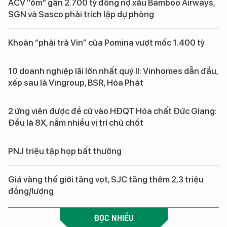
ACV "ôm" gần 2.700 tỷ đồng nợ xấu Bamboo Airways,
SGN và Sasco phải trích lập dự phòng
Khoản “phải trả Vin” của Pomina vượt mốc 1.400 tỷ
10 doanh nghiệp lãi lớn nhất quý II: Vinhomes dẫn đầu,
xếp sau là Vingroup, BSR, Hòa Phát
2 ứng viên được đề cử vào HĐQT Hóa chất Đức Giang:
Đều là 8X, nắm nhiều vị trí chủ chốt
PNJ triệu tập họp bất thường
Giá vàng thế giới tăng vọt, SJC tăng thêm 2,3 triệu
đồng/lượng
ĐỌC NHIỀU