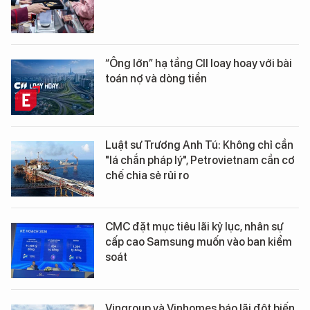
“Ông lớn” hạ tầng CII loay hoay với bài
toán nợ và dòng tiền
Luật sư Trương Anh Tú: Không chỉ cần
"lá chắn pháp lý", Petrovietnam cần cơ
chế chia sẻ rủi ro
CMC đặt mục tiêu lãi kỷ lục, nhân sự
cấp cao Samsung muốn vào ban kiểm
soát
Vingroup và Vinhomes báo lãi đột biến