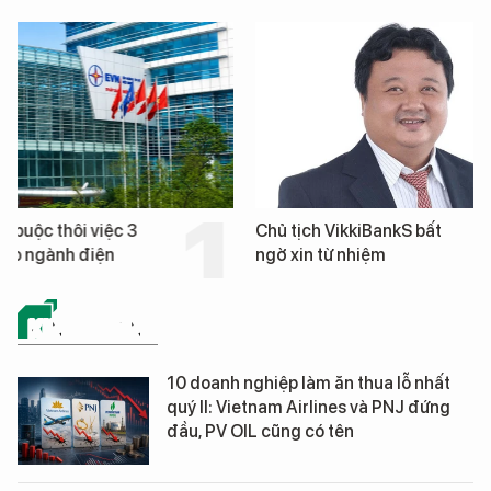
hôi việc 3
Chủ tịch VikkiBankS bất
nh điện
ngờ xin từ nhiệm
KINH DOANH
10 doanh nghiệp làm ăn thua lỗ nhất
quý II: Vietnam Airlines và PNJ đứng
đầu, PV OIL cũng có tên