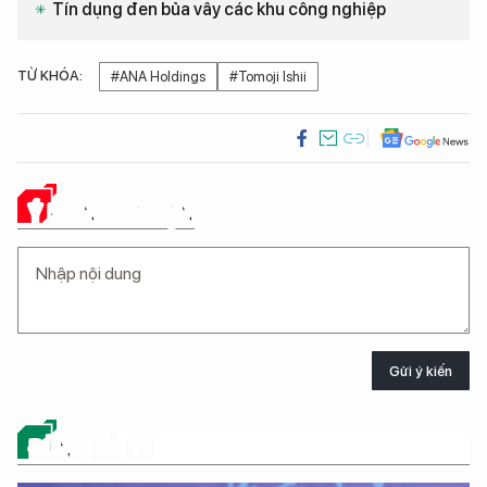
Tín dụng đen bủa vây các khu công nghiệp
TỪ KHÓA:
#ANA Holdings
#Tomoji Ishii
Ý KIẾN CỦA BẠN
Gửi ý kiến
ĐỪNG BỎ LỠ