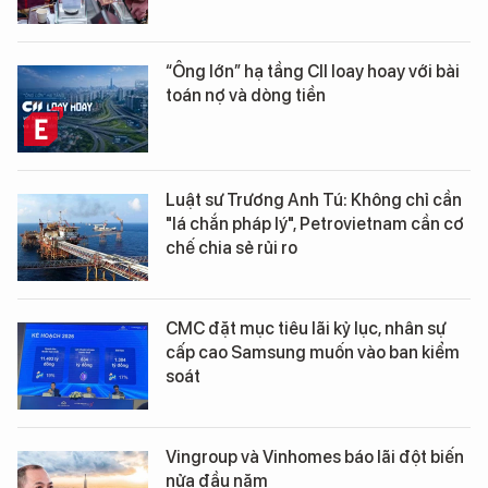
“Ông lớn” hạ tầng CII loay hoay với bài
toán nợ và dòng tiền
Luật sư Trương Anh Tú: Không chỉ cần
"lá chắn pháp lý", Petrovietnam cần cơ
chế chia sẻ rủi ro
CMC đặt mục tiêu lãi kỷ lục, nhân sự
cấp cao Samsung muốn vào ban kiểm
soát
Vingroup và Vinhomes báo lãi đột biến
nửa đầu năm