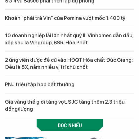
SGN và Sasco phải trích lập dự phòng
Khoản “phải trả Vin” của Pomina vượt mốc 1.400 tỷ
10 doanh nghiệp lãi lớn nhất quý II: Vinhomes dẫn đầu,
xếp sau là Vingroup, BSR, Hòa Phát
2 ứng viên được đề cử vào HĐQT Hóa chất Đức Giang:
Đều là 8X, nắm nhiều vị trí chủ chốt
PNJ triệu tập họp bất thường
Giá vàng thế giới tăng vọt, SJC tăng thêm 2,3 triệu
đồng/lượng
ĐỌC NHIỀU