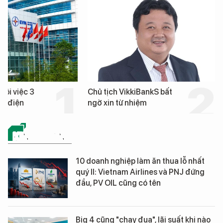
hôi việc 3
Chủ tịch VikkiBankS bất
nh điện
ngờ xin từ nhiệm
KINH DOANH
10 doanh nghiệp làm ăn thua lỗ nhất
quý II: Vietnam Airlines và PNJ đứng
đầu, PV OIL cũng có tên
Big 4 cũng "chạy đua", lãi suất khi nào