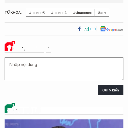
TỪ KHÓA:
#cienco6
#cienco4
#vinaconex
#acv
Ý KIẾN CỦA BẠN
Gửi ý kiến
ĐỪNG BỎ LỠ