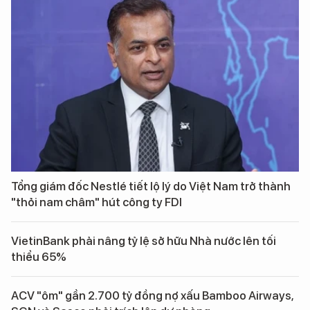
Tổng giám đốc Nestlé tiết lộ lý do Việt Nam trở thành
"thỏi nam châm" hút công ty FDI
VietinBank phải nâng tỷ lệ sở hữu Nhà nước lên tối
thiểu 65%
ACV "ôm" gần 2.700 tỷ đồng nợ xấu Bamboo Airways,