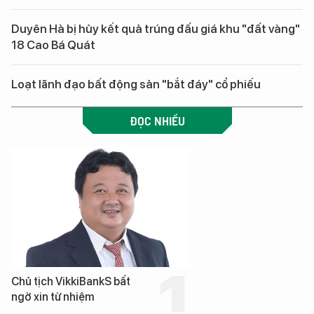
Duyên Hà bị hủy kết quả trúng đấu giá khu "đất vàng"
18 Cao Bá Quát
Loạt lãnh đạo bất động sản "bắt đáy" cổ phiếu
ĐỌC NHIỀU
Chủ tịch VikkiBankS bất
ngờ xin từ nhiệm