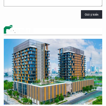
Gửi ý kiến
ĐỪNG BỎ LỠ