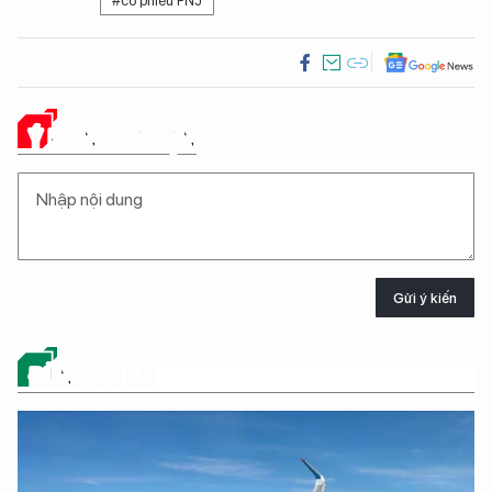
#cổ phiếu PNJ
Ý KIẾN CỦA BẠN
Gửi ý kiến
ĐỪNG BỎ LỠ