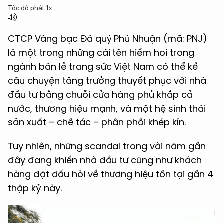
Tốc độ phát
1x
CTCP Vàng bạc Đá quý Phú Nhuận (mã: PNJ)
là một trong những cái tên hiếm hoi trong
ngành bán lẻ trang sức Việt Nam có thể kể
câu chuyện tăng trưởng thuyết phục với nhà
đầu tư bằng chuỗi cửa hàng phủ khắp cả
nước, thương hiệu mạnh, và một hệ sinh thái
sản xuất – chế tác – phân phối khép kín.
Tuy nhiên, những scandal trong vài năm gần
đây đang khiến nhà đầu tư cũng như khách
hàng đặt dấu hỏi về thương hiệu tồn tại gần 4
thập kỷ này.