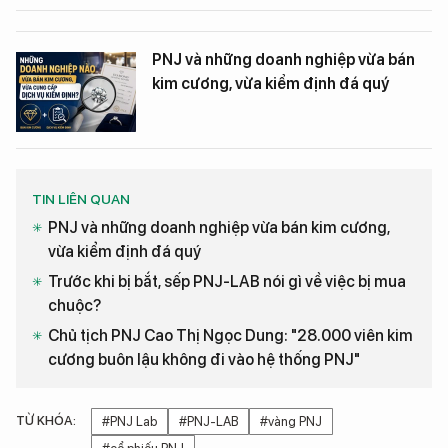
PNJ và những doanh nghiệp vừa bán
kim cương, vừa kiểm định đá quý
TIN LIÊN QUAN
PNJ và những doanh nghiệp vừa bán kim cương,
vừa kiểm định đá quý
Trước khi bị bắt, sếp PNJ-LAB nói gì về việc bị mua
chuộc?
Chủ tịch PNJ Cao Thị Ngọc Dung: "28.000 viên kim
cương buôn lậu không đi vào hệ thống PNJ"
TỪ KHÓA:
#PNJ Lab
#PNJ-LAB
#vàng PNJ