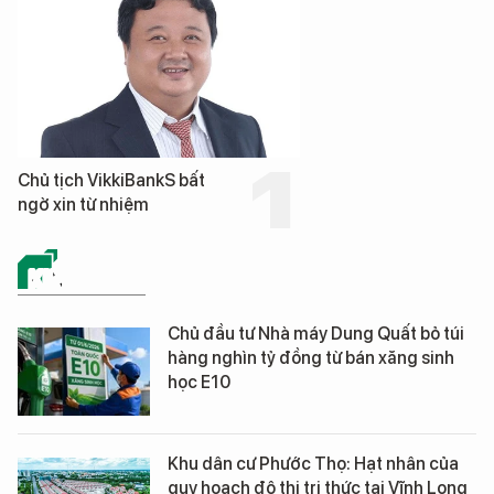
Chủ tịch VikkiBankS bất
ngờ xin từ nhiệm
KINH TẾ SỐ
Chủ đầu tư Nhà máy Dung Quất bỏ túi
hàng nghìn tỷ đồng từ bán xăng sinh
học E10
Khu dân cư Phước Thọ: Hạt nhân của
quy hoạch đô thị tri thức tại Vĩnh Long