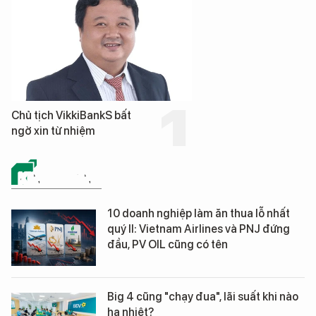
Chủ tịch VikkiBankS bất
ngờ xin từ nhiệm
KINH DOANH
10 doanh nghiệp làm ăn thua lỗ nhất
quý II: Vietnam Airlines và PNJ đứng
đầu, PV OIL cũng có tên
Big 4 cũng "chạy đua", lãi suất khi nào
hạ nhiệt?