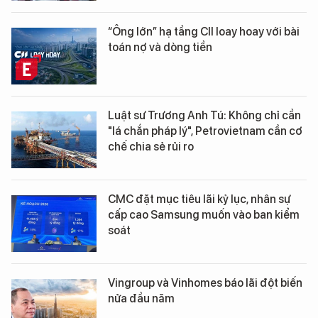
“Ông lớn” hạ tầng CII loay hoay với bài
toán nợ và dòng tiền
Luật sư Trương Anh Tú: Không chỉ cần
"lá chắn pháp lý", Petrovietnam cần cơ
chế chia sẻ rủi ro
CMC đặt mục tiêu lãi kỷ lục, nhân sự
cấp cao Samsung muốn vào ban kiểm
soát
Vingroup và Vinhomes báo lãi đột biến
nửa đầu năm