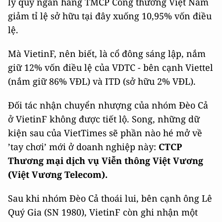
lý quỹ ngân hàng TMCP Công thương Việt Nam
giảm tỉ lệ sở hữu tại đây xuống 10,95% vốn điều
lệ.
Mà VietinF, nên biết, là cổ đông sáng lập, nắm
giữ 12% vốn điều lệ của VDTC - bên cạnh Viettel
(nắm giữ 86% VĐL) và ITD (sở hữu 2% VĐL).
Đối tác nhận chuyển nhượng của nhóm Đèo Cả
ở VietinF không được tiết lộ. Song, những dữ
kiện sau của VietTimes sẽ phần nào hé mở về
’tay chơi’ mới ở doanh nghiệp này:
CTCP
Thương mại dịch vụ Viễn thông Việt Vương
(
Việt Vương Telecom
).
Sau khi nhóm Đèo Cả thoái lui, bên cạnh ông Lê
Quý Gia (SN 1980), VietinF còn ghi nhận một