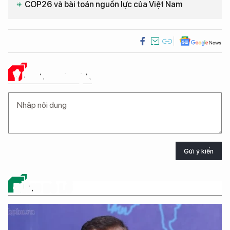
COP26 và bài toán nguồn lực của Việt Nam
Ý KIẾN CỦA BẠN
Gửi ý kiến
ĐỪNG BỎ LỠ