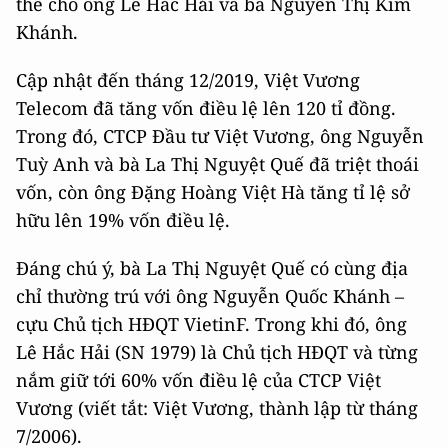
thế cho ông Lê Hắc Hải và bà Nguyễn Thị Kim
Khánh.
Cập nhật đến tháng 12/2019, Việt Vương
Telecom đã tăng vốn điều lệ lên 120 tỉ đồng.
Trong đó, CTCP Đầu tư Việt Vương, ông Nguyễn
Tuỳ Anh và bà La Thị Nguyệt Quế đã triệt thoái
vốn, còn ông Đặng Hoàng Việt Hà tăng tỉ lệ sở
hữu lên 19% vốn điều lệ.
Đáng chú ý, bà La Thị Nguyệt Quế có cùng địa
chỉ thường trú với ông Nguyễn Quốc Khánh –
cựu Chủ tịch HĐQT VietinF. Trong khi đó, ông
Lê Hắc Hải (SN 1979) là Chủ tịch HĐQT và từng
nắm giữ tới 60% vốn điều lệ của CTCP Việt
Vương (viết tắt: Việt Vương, thành lập từ tháng
7/2006).