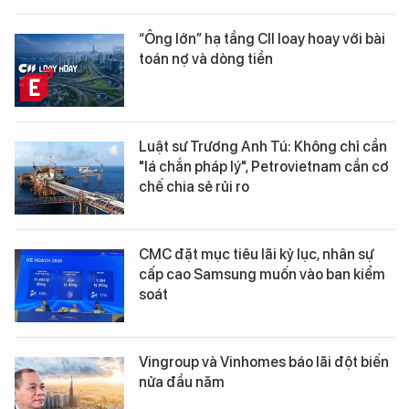
“Ông lớn” hạ tầng CII loay hoay với bài
toán nợ và dòng tiền
Luật sư Trương Anh Tú: Không chỉ cần
"lá chắn pháp lý", Petrovietnam cần cơ
chế chia sẻ rủi ro
CMC đặt mục tiêu lãi kỷ lục, nhân sự
cấp cao Samsung muốn vào ban kiểm
soát
Vingroup và Vinhomes báo lãi đột biến
nửa đầu năm