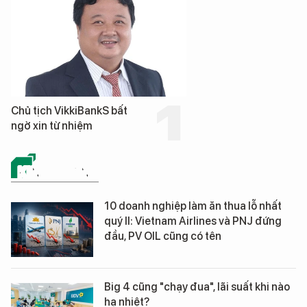
Chủ tịch VikkiBankS bất
ngờ xin từ nhiệm
KINH DOANH
10 doanh nghiệp làm ăn thua lỗ nhất
quý II: Vietnam Airlines và PNJ đứng
đầu, PV OIL cũng có tên
Big 4 cũng "chạy đua", lãi suất khi nào
hạ nhiệt?