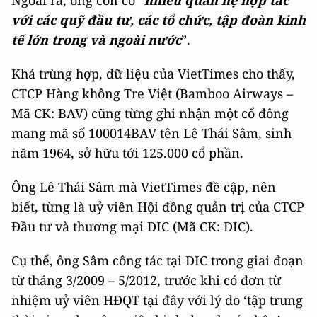
Ngoài ra, ông còn có “
nhiều quan hệ hợp tác
với các quỹ đầu tư, các tổ chức, tập đoàn kinh
tế lớn trong và ngoài nước
”.
Khá trùng hợp, dữ liệu của VietTimes cho thấy,
CTCP Hàng không Tre Việt (Bamboo Airways –
Mã CK: BAV) cũng từng ghi nhận một cổ đông
mang mã số 100014BAV tên Lê Thái Sâm, sinh
năm 1964, sở hữu tới 125.000 cổ phần.
Ông Lê Thái Sâm mà VietTimes đề cập, nên
biết, từng là uỷ viên Hội đồng quản trị của CTCP
Đầu tư và thương mại DIC (Mã CK: DIC).
Cụ thể, ông Sâm công tác tại DIC trong giai đoạn
từ tháng 3/2009 – 5/2012, trước khi có đơn từ
nhiệm uỷ viên HĐQT tại đây với lý do ‘tập trung