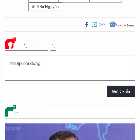
#Lê Bá Nguyên
Ý KIẾN CỦA BẠN
Gửi ý kiến
ĐỪNG BỎ LỠ