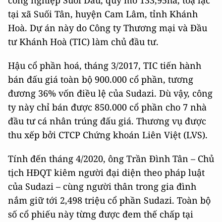
công nghiệp Suối Dầu, quy mô 133,95ha, toạ lạc
tại xã Suối Tân, huyện Cam Lâm, tỉnh Khánh
Hoà. Dự án này do Công ty Thương mại và Đầu
tư Khánh Hoà (TIC) làm chủ đầu tư.
Hậu cổ phần hoá, tháng 3/2017, TIC tiến hành
bán đấu giá toàn bộ 900.000 cổ phần, tương
đương 36% vốn điều lệ của Sudazi. Dù vậy, công
ty này chỉ bán được 850.000 cổ phần cho 7 nhà
đầu tư cá nhân trúng đấu giá. Thương vụ được
thu xếp bởi CTCP Chứng khoán Liên Việt (LVS).
Tính đến tháng 4/2020, ông Trần Đình Tân – Chủ
tịch HĐQT kiêm người đại diện theo pháp luật
của Sudazi – cùng người thân trong gia đình
nắm giữ tới 2,498 triệu cổ phần Sudazi. Toàn bộ
số cổ phiếu này từng được đem thế chấp tại