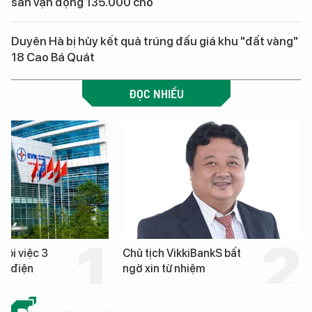
sân vận động 135.000 chỗ
Duyên Hà bị hủy kết quả trúng đấu giá khu "đất vàng"
18 Cao Bá Quát
ĐỌC NHIỀU
hôi việc 3
Chủ tịch VikkiBankS bất
nh điện
ngờ xin từ nhiệm