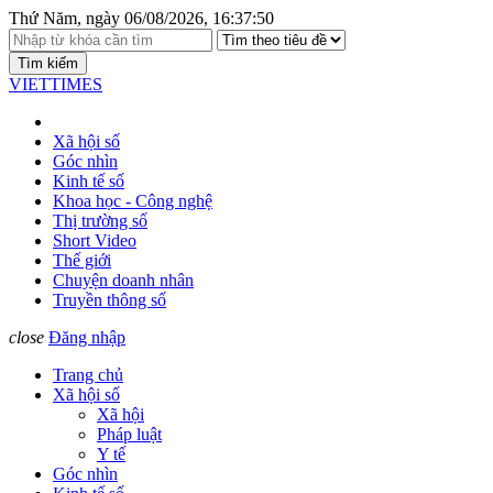
Thứ Năm, ngày 06/08/2026, 16:37:50
Tìm kiếm
VIETTIMES
Xã hội số
Góc nhìn
Kinh tế số
Khoa học - Công nghệ
Thị trường số
Short Video
Thế giới
Chuyện doanh nhân
Truyền thông số
close
Đăng nhập
Trang chủ
Xã hội số
Xã hội
Pháp luật
Y tế
Góc nhìn