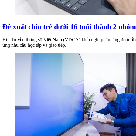
Đề xuất chia trẻ dưới 16 tuổi thành 2 nhó
Hội Truyền thông số Việt Nam (VDCA) kiến nghị phân tầng độ tuổi đố
ứng nhu cầu học tập và giao tiếp.