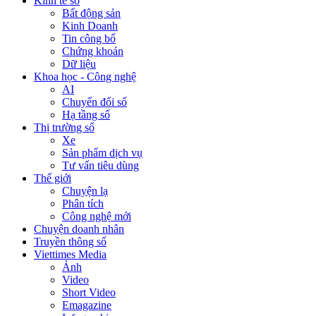
Kinh tế số
Bất động sản
Kinh Doanh
Tin công bố
Chứng khoán
Dữ liệu
Khoa học - Công nghệ
AI
Chuyển đổi số
Hạ tầng số
Thị trường số
Xe
Sản phẩm dịch vụ
Tư vấn tiêu dùng
Thế giới
Chuyện lạ
Phân tích
Công nghệ mới
Chuyện doanh nhân
Truyền thông số
Viettimes Media
Ảnh
Video
Short Video
Emagazine