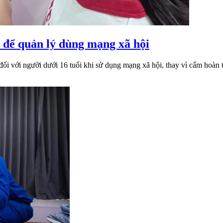
m để quản lý dùng mạng xã hội
i với người dưới 16 tuổi khi sử dụng mạng xã hội, thay vì cấm hoàn 