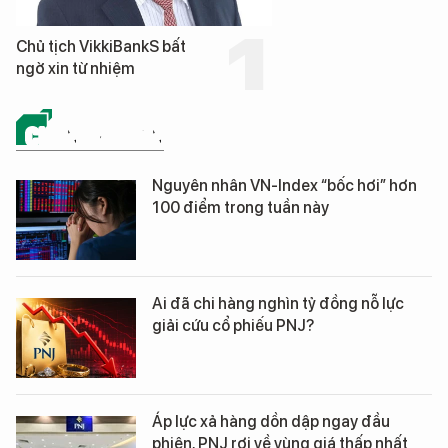
Chủ tịch VikkiBankS bất
ngờ xin từ nhiệm
CHỨNG KHOÁN
Nguyên nhân VN-Index “bốc hơi” hơn
100 điểm trong tuần này
Ai đã chi hàng nghìn tỷ đồng nỗ lực
giải cứu cổ phiếu PNJ?
Áp lực xả hàng dồn dập ngay đầu
phiên, PNJ rơi về vùng giá thấp nhất