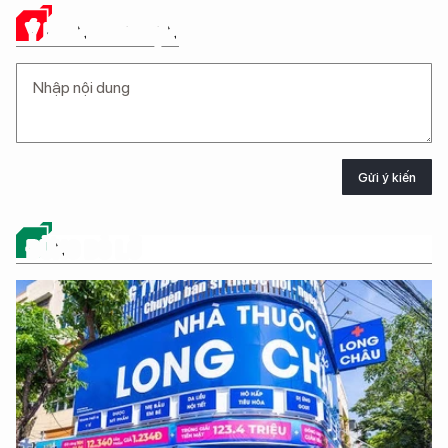
Ý KIẾN CỦA BẠN
Gửi ý kiến
ĐỪNG BỎ LỠ