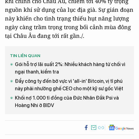
khí chính cho Châu Âu, chiếm tới 40% tỷ trọng
nguồn khí sử dụng của lục địa già. Sự gián đoạn
này khiến cho tình trạng thiếu hụt năng lượng
ngày càng trầm trọng trong bối cảnh mùa đông
tại Châu Âu đang tới rất gần./.
TIN LIÊN QUAN
Gói hỗ trợ lãi suất 2%: Nhiều khách hàng từ chối vì
ngại thanh, kiểm tra
Đẩy công ty đến bờ vực vì 'all-in' Bitcoin, vị tỉ phú
này phải nhường ghế CEO cho một kỹ sư gốc Việt
Khối nợ 1.000 tỉ đồng của Đức Nhân Đắk Psi và
Hoàng Nhi ở BIDV