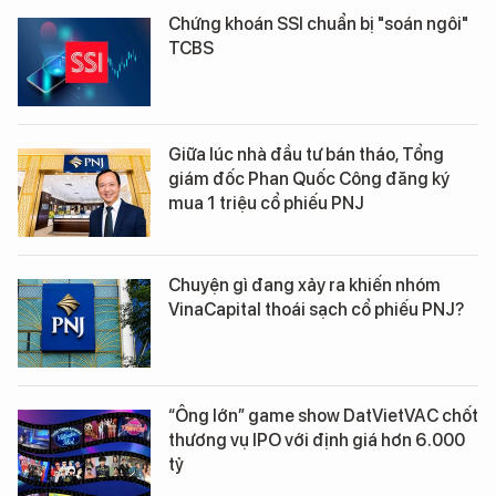
Chứng khoán SSI chuẩn bị "soán ngôi"
TCBS
Giữa lúc nhà đầu tư bán tháo, Tổng
giám đốc Phan Quốc Công đăng ký
mua 1 triệu cổ phiếu PNJ
Chuyện gì đang xảy ra khiến nhóm
VinaCapital thoái sạch cổ phiếu PNJ?
“Ông lớn” game show DatVietVAC chốt
thương vụ IPO với định giá hơn 6.000
tỷ