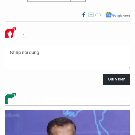
Ý KIẾN CỦA BẠN
Gửi ý kiến
ĐỪNG BỎ LỠ