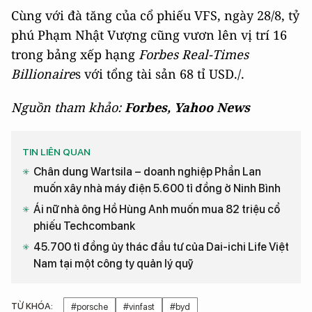
Cùng với đà tăng của cổ phiếu VFS, ngày 28/8, tỷ
phú Phạm Nhật Vượng cũng vươn lên vị trí 16
trong bảng xếp hạng
Forbes Real-Times
Billionaire
s với tổng tài sản 68 tỉ USD./.
Nguồn tham khảo:
Forbes, Yahoo News
TIN LIÊN QUAN
Chân dung Wartsila – doanh nghiệp Phần Lan
muốn xây nhà máy điện 5.600 tỉ đồng ở Ninh Bình
Ái nữ nhà ông Hồ Hùng Anh muốn mua 82 triệu cổ
phiếu Techcombank
45.700 tỉ đồng ủy thác đầu tư của Dai-ichi Life Việt
Nam tại một công ty quản lý quỹ
TỪ KHÓA:
#porsche
#vinfast
#byd