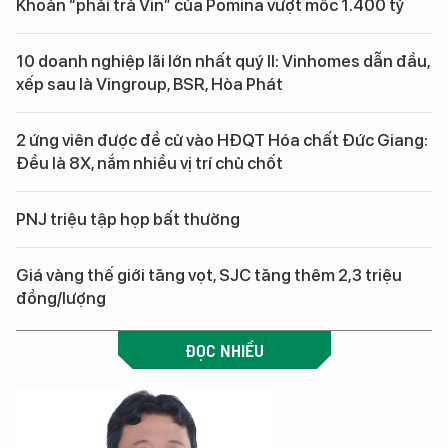
Khoản “phải trả Vin” của Pomina vượt mốc 1.400 tỷ
10 doanh nghiệp lãi lớn nhất quý II: Vinhomes dẫn đầu,
xếp sau là Vingroup, BSR, Hòa Phát
2 ứng viên được đề cử vào HĐQT Hóa chất Đức Giang:
Đều là 8X, nắm nhiều vị trí chủ chốt
PNJ triệu tập họp bất thường
Giá vàng thế giới tăng vọt, SJC tăng thêm 2,3 triệu
đồng/lượng
ĐỌC NHIỀU