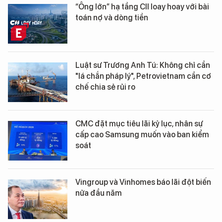
“Ông lớn” hạ tầng CII loay hoay với bài
toán nợ và dòng tiền
Luật sư Trương Anh Tú: Không chỉ cần
"lá chắn pháp lý", Petrovietnam cần cơ
chế chia sẻ rủi ro
CMC đặt mục tiêu lãi kỷ lục, nhân sự
cấp cao Samsung muốn vào ban kiểm
soát
Vingroup và Vinhomes báo lãi đột biến
nửa đầu năm