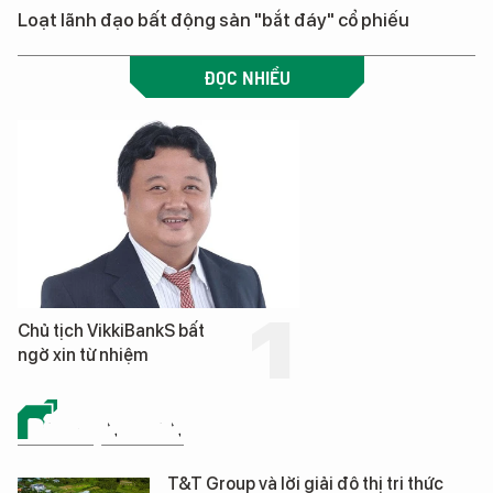
Loạt lãnh đạo bất động sản "bắt đáy" cổ phiếu
ĐỌC NHIỀU
Chủ tịch VikkiBankS bất
ngờ xin từ nhiệm
BẤT ĐỘNG SẢN
T&T Group và lời giải đô thị tri thức