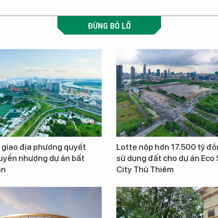
ĐỪNG BỎ LỠ
 giao địa phương quyết
Lotte nộp hơn 17.500 tỷ đồ
uyển nhượng dự án bất
sử dụng đất cho dự án Eco
ản
City Thủ Thiêm