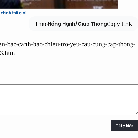
chính thế giới
Theo
Copy link
Hồng Hạnh/Giao Thông
en-bac-canh-bao-chieu-tro-yeu-cau-cung-cap-thong-
03.htm
Gửi ý kiến