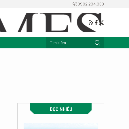
0902.294.950
ĐỌC NHIỀU