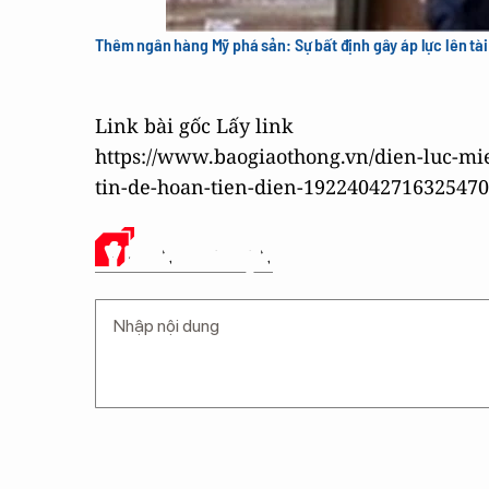
Thêm ngân hàng Mỹ phá sản: Sự bất định gây áp lực lên tài 
Link bài gốc
Lấy link
https://www.baogiaothong.vn/dien-luc-mi
tin-de-hoan-tien-dien-1922404271632547
Ý KIẾN CỦA BẠN