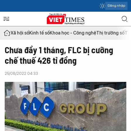
Đăng nhập
Xã hội số
Kinh tế số
Khoa học - Công nghệ
Thị trường số
Th
Chưa đầy 1 tháng, FLC bị cưỡng
chế thuế 426 tỉ đồng
25/08/2022 04:33