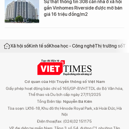
Sự thật thông tin 308 căn nhà ở xã hội
gần Vinhomes Riverside được mở bán
giá 16 triệu đồng/m2
Xã hội số
Kinh tế số
Khoa học - Công nghệ
Thị trường số
Th
Cơ quan của Hội Truyền thông số Việt Nam
Giấy phép hoạt động báo chí số 165/GP-BVHTTDL do Bộ Văn hóa,
Thể thao và Du lịch cấp ngày 27/11/2025
Tổng Biên tập:
Nguyễn Bá Kiên
Tòa soạn: LK16-18, Khu đô thị Hinode Royal Park, xã Hoài Đức, Hà
Nội
Điện thoại/fax: (024)32 151175
VP đại diện tại miền Nam: Tầng 3, số 54, đường C1, phường Tân