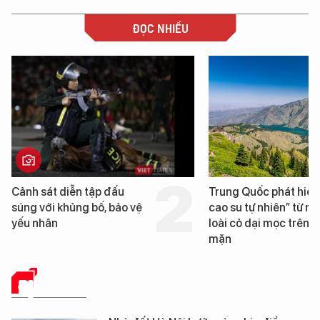
ĐỌC NHIỀU
Cảnh sát diễn tập đấu
Trung Quốc phát hiện
súng với khủng bố, bảo vệ
cao su tự nhiên” từ m
yếu nhân
loài cỏ dại mọc trên đ
mặn
ĐỊA ỐC SỐ