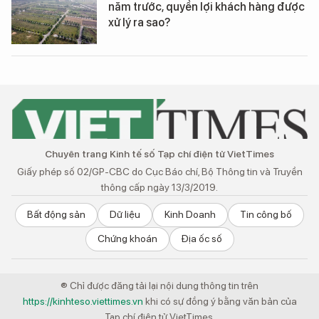
năm trước, quyền lợi khách hàng được
xử lý ra sao?
Chuyên trang Kinh tế số Tạp chí điện tử VietTimes
Giấy phép số 02/GP-CBC do Cục Báo chí, Bộ Thông tin và Truyền
thông cấp ngày 13/3/2019.
Bất động sản
Dữ liệu
Kinh Doanh
Tin công bố
Chứng khoán
Địa ốc số
® Chỉ được đăng tải lại nội dung thông tin trên
https://kinhteso.viettimes.vn
khi có sự đồng ý bằng văn bản của
Tạp chí điện tử VietTimes.