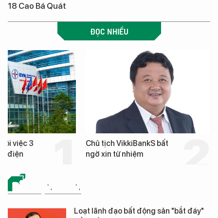
18 Cao Bá Quát
ĐỌC NHIỀU
hôi việc 3
Chủ tịch VikkiBankS bất
nh điện
ngờ xin từ nhiệm
BẤT ĐỘNG SẢN
Loạt lãnh đạo bất động sản "bắt đáy"