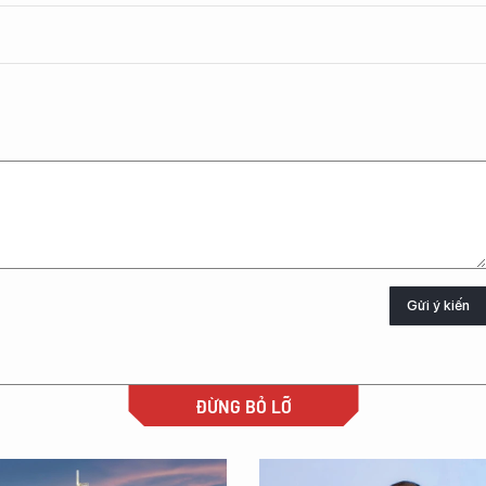
Gửi ý kiến
ĐỪNG BỎ LỠ