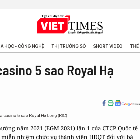
A HỌC - CÔNG NGHỆ
THỊ TRƯỜNG SỐ
SHORT VIDEO
THẾ 
casino 5 sao Royal Hạ
thường năm 2021 (EGM 2021) lần 1 của CTCP Quốc tế
c miễn nhiệm chức vụ thành viên HĐQT đối với bà