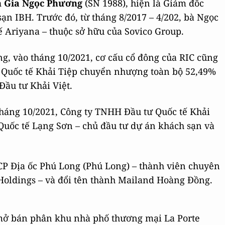
 Gia Ngọc Phương
(SN 1988), hiện là Giám đốc
ạn IBH. Trước đó, từ tháng 8/2017 – 4/202, bà Ngọc
 Ariyana – thuộc sở hữu của Sovico Group.
ng, vào tháng 10/2021, cơ cấu cổ đông của RIC cũng
 Quốc tế Khải Tiệp chuyển nhượng toàn bộ 52,49%
Đầu tư Khải Việt.
 tháng 10/2021, Công ty TNHH Đầu tư Quốc tế Khải
uốc tế Lạng Sơn – chủ đầu tư dự án khách sạn và
CP Địa ốc Phú Long (Phú Long) – thành viên chuyên
 Holdings – và đổi tên thành Mailand Hoàng Đồng.
ễ mở bán phân khu nhà phố thương mại La Porte