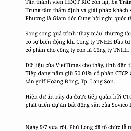
Tân thành viên HĐQT RIC còn lại, bà
Trần
Trung tâm thẩm định và giải pháp khách s
Phương là Giám đốc Cung hội nghị quốc tế
Song song quá trình ‘thay máu’ thượng tầ
có sự biến động khi Công ty TNHH Đầu tư
cổ phần cho công ty con là Công ty TNHH 
Dữ liệu của VietTimes cho thấy, tính đến
Tiệp đang nắm giữ 50,01% cổ phần CTCP Q
sân golf Hoàng Đồng, Tp. Lạng Sơn.
Hiện dự án này đã được tiếp quản bởi CT
phát triển dự án bất động sản của Sovico
Ngày 9/7 vừa rồi, Phú Long đã tổ chức l