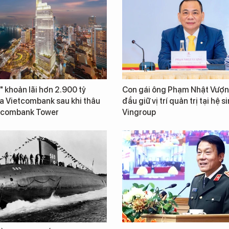
" khoản lãi hơn 2.900 tỷ
Con gái ông Phạm Nhật Vượn
a Vietcombank sau khi thâu
đầu giữ vị trí quản trị tại hệ s
tcombank Tower
Vingroup