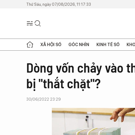
Thứ Sáu, ngày 07/08/2026, 11:17:33
XÃ HỘI SỐ
GÓC NHÌN
KINH TẾ SỐ
KHO
Dòng vốn chảy vào th
bị "thắt chặt"?
30/06/2022 23:29