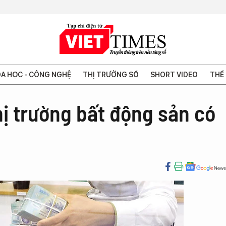
A HỌC - CÔNG NGHỆ
THỊ TRƯỜNG SỐ
SHORT VIDEO
THẾ 
ị trường bất động sản có