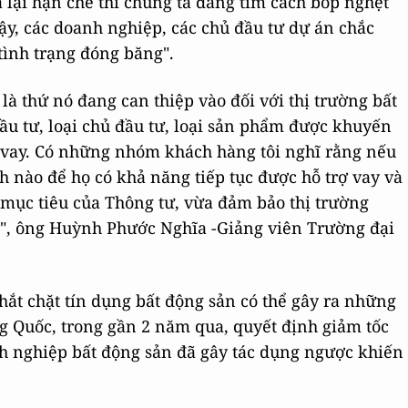
a lại hạn chế thì chúng ta đang tìm cách bóp nghẹt
ậy, các doanh nghiệp, các chủ đầu tư dự án chắc
tình trạng đóng băng".
là thứ nó đang can thiệp vào đối với thị trường bất
u tư, loại chủ đầu tư, loại sản phẩm được khuyến
n vay. Có những nhóm khách hàng tôi nghĩ rằng nếu
ch nào để họ có khả năng tiếp tục được hỗ trợ vay và
mục tiêu của Thông tư, vừa đảm bảo thị trường
ý", ông Huỳnh Phước Nghĩa -Giảng viên Trường đại
thắt chặt tín dụng bất động sản có thể gây ra những
ung Quốc, trong gần 2 năm qua, quyết định giảm tốc
anh nghiệp bất động sản đã gây tác dụng ngược khiến