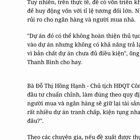
Tuy nhiên, trên thực tế, để có vốn triển 
để huy động vốn với tỉ lệ tương đối lớn. 
rủi ro cho ngân hàng và người mua nhà.
"Dự án đó có thể không hoàn thiện thủ tục
vào dự án nhưng không có khả năng trả lạ
vì bản chất dự án chưa đủ điều kiện", ôn
Thanh Bình cho hay.
Bà Đỗ Thị Hồng Hạnh - Chủ tịch HĐQT Công 
đầu tư chuẩn chỉnh, làm đúng theo quy địn
người mua và ngân hàng sẽ giữ lại tài sản
rất nhiều dự án tranh chấp, kiện tụng nha
đâu?".
Theo các chuyên gia, nếu đề xuất được th