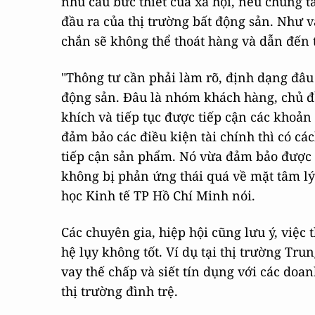
nhu cầu bức thiết của xã hội, nếu chúng t
đầu ra của thị trường bất động sản. Như v
chắn sẽ không thể thoát hàng và dẫn đến 
"Thông tư cần phải làm rõ, định dạng đâu 
động sản. Đâu là nhóm khách hàng, chủ đầ
khích và tiếp tục được tiếp cận các khoả
đảm bảo các điều kiện tài chính thì có cá
tiếp cận sản phẩm. Nó vừa đảm bảo được 
không bị phản ứng thái quá về mặt tâm l
học Kinh tế TP Hồ Chí Minh nói.
Các chuyên gia, hiệp hội cũng lưu ý, việc 
hệ lụy không tốt. Ví dụ tại thị trường Tr
vay thế chấp và siết tín dụng với các do
thị trường đình trệ.